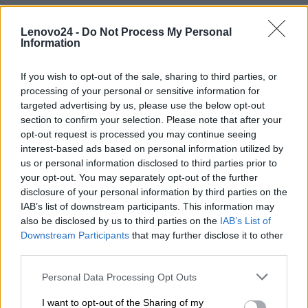
Kod
Lenovo24 -
Do Not Process My Personal
5B10W13909
Information
producenta
If you wish to opt-out of the sale, sharing to third parties, or
Lenovo
processing of your personal or sensitive information for
18001 Development Drive
targeted advertising by us, please use the below opt-out
Dane
Morrisville, NC 27560 USA
section to confirm your selection. Please note that after your
producenta
opt-out request is processed you may continue seeing
Telefon: +1 (855) 253-6686
interest-based ads based on personal information utilized by
us or personal information disclosed to third parties prior to
https://lenovo.com
your opt-out. You may separately opt-out of the further
disclosure of your personal information by third parties on the
Lenovo Technology B.V. Sp. z
IAB’s list of downstream participants. This information may
o.o.
also be disclosed by us to third parties on the
IAB’s List of
Podmiot
ul. Gottlieba Daimlera 1
Downstream Participants
that may further disclose it to other
odpowiedzialny
02-460 Warszawa
third parties.
info_pl@lenovo.com
Personal Data Processing Opt Outs
https://lenovo.com
I want to opt-out of the Sharing of my