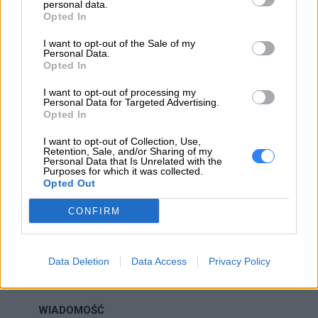
Pomoc
personal data.
https://support.lenovo.com/pl/pl/
Opted In
techniczna
I want to opt-out of the Sale of my
Personal Data.
Opted In
I want to opt-out of processing my
Personal Data for Targeted Advertising.
Opted In
ZAPYTAJ O PRODUKT
I want to opt-out of Collection, Use,
Retention, Sale, and/or Sharing of my
Zapytanie o "Bateria Lenovo BIS3 for Jazz Integ
Personal Data that Is Unrelated with the
Purposes for which it was collected.
3-cell 57Wh 5B10W13909 Lenovo 5B10W13909"
Opted Out
CONFIRM
EMAIL
Data Deletion
Data Access
Privacy Policy
WIADOMOŚĆ