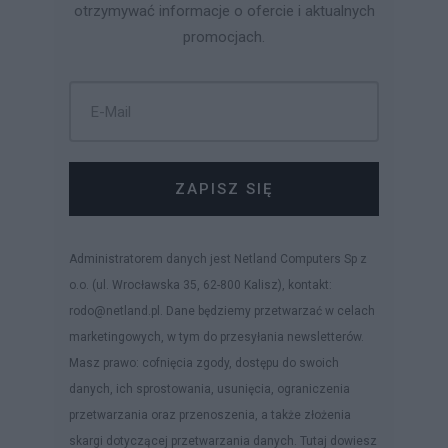
otrzymywać informacje o ofercie i aktualnych
promocjach.
ZAPISZ SIĘ
Administratorem danych jest Netland Computers Sp z
o.o. (ul. Wrocławska 35, 62-800 Kalisz), kontakt:
rodo@netland.pl. Dane będziemy przetwarzać w celach
marketingowych, w tym do przesyłania newsletterów.
Masz prawo: cofnięcia zgody, dostępu do swoich
danych, ich sprostowania, usunięcia, ograniczenia
przetwarzania oraz przenoszenia, a także złożenia
skargi dotyczącej przetwarzania danych. Tutaj dowiesz