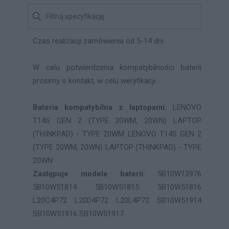
Czas realizacji zamówienia od 5-14 dni.
W celu potwierdzenia kompatybilności baterii
prosimy o kontakt, w celu weryfikacji.
Bateria kompatybilna z laptopami:
LENOVO
T14S GEN 2 (TYPE 20WM, 20WN) LAPTOP
(THINKPAD) - TYPE 20WM LENOVO T14S GEN 2
(TYPE 20WM, 20WN) LAPTOP (THINKPAD) - TYPE
20WN
Zastępuje modele baterii:
5B10W13976
5B10W51814 5B10W51815 5B10W51816
L20C4P72 L20D4P72 L20L4P72 SB10W51914
SB10W51916 SB10W51917