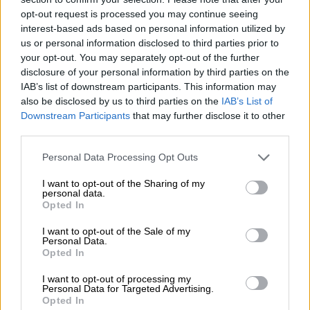
odpowiedzialny
02-460 Warszawa
opt-out request is processed you may continue seeing
info_pl@lenovo.com
interest-based ads based on personal information utilized by
us or personal information disclosed to third parties prior to
https://lenovo.com
your opt-out. You may separately opt-out of the further
disclosure of your personal information by third parties on the
Pomoc
https://support.lenovo.com/pl/pl/
IAB’s list of downstream participants. This information may
techniczna
also be disclosed by us to third parties on the
IAB’s List of
Downstream Participants
that may further disclose it to other
third parties.
Personal Data Processing Opt Outs
ZAPYTAJ O PRODUKT
I want to opt-out of the Sharing of my
personal data.
Opted In
Zapytanie o "Bateria Lenovo 57Wh
I want to opt-out of the Sale of my
5B10W51816"
Personal Data.
Opted In
I want to opt-out of processing my
Personal Data for Targeted Advertising.
EMAIL
Opted In