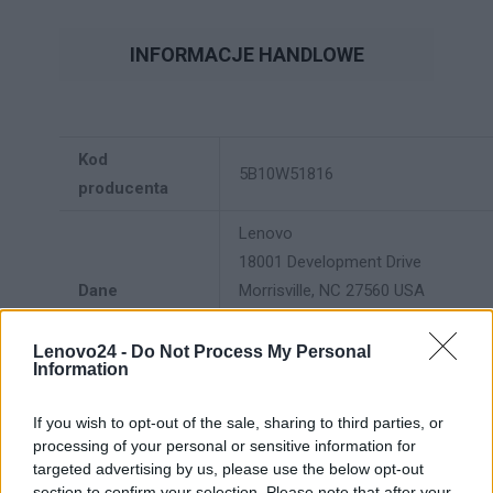
INFORMACJE HANDLOWE
Kod
5B10W51816
producenta
Lenovo
18001 Development Drive
Dane
Morrisville, NC 27560 USA
producenta
Telefon: +1 (855) 253-6686
Lenovo24 -
Do Not Process My Personal
Information
https://lenovo.com
Lenovo Technology B.V. Sp. z
If you wish to opt-out of the sale, sharing to third parties, or
processing of your personal or sensitive information for
o.o.
targeted advertising by us, please use the below opt-out
Podmiot
ul. Gottlieba Daimlera 1
section to confirm your selection. Please note that after your