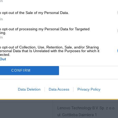
uje modele baterii:
5B10T07385 5B10T07386 5B10W67263 5B10W
In
o opt-out of the Sale of my Personal Data.
In
INFORMACJE HAN
to opt-out of processing my Personal Data for Targeted
ing.
In
o opt-out of Collection, Use, Retention, Sale, and/or Sharing
ersonal Data that Is Unrelated with the Purposes for which it
producenta
5B10T07386
lected.
Out
Lenovo
18001 Development Drive
CONFIRM
Morrisville, NC 27560 USA
 producenta
Data Deletion
Data Access
Privacy Policy
Telefon: +1 (855) 253-6686
https://lenovo.com
Lenovo Technology B.V. Sp. z o.o.
ul. Gottlieba Daimlera 1