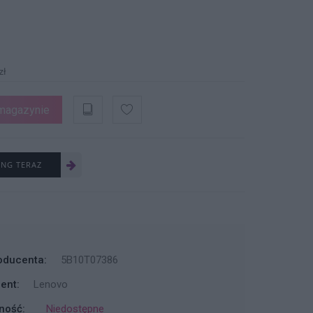
zł
magazynie
ING TERAZ
oducenta:
5B10T07386
ent:
Lenovo
ność:
Niedostępne