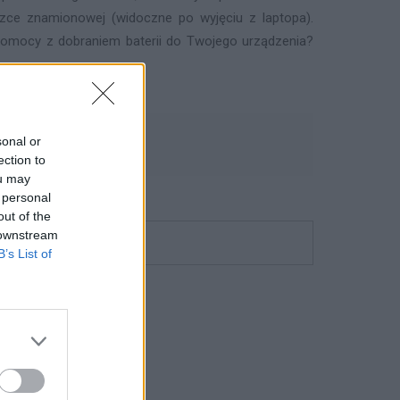
iczce znamionowej (widoczne po wyjęciu z laptopa).
z pomocy z dobraniem baterii do Twojego urządzenia?
TU
sonal or
ection to
ou may
 personal
out of the
 downstream
B’s List of
fikacji.