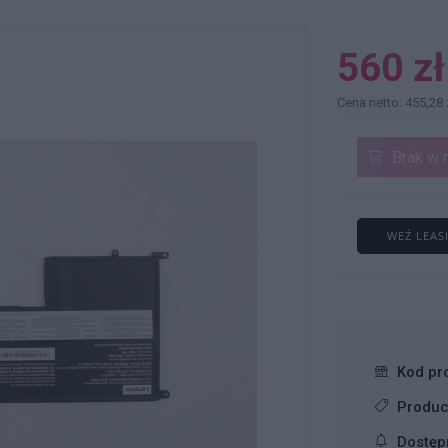
560 zł
Cena netto: 455,28 
Brak w 
WEŹ LEAS
Kod pr
Produc
Dostęp