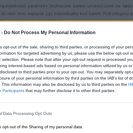
mpatybilności parametry techniczne baterii umieszczone na tabl
 do nich m.in. napięcie czy indywidualny kod baterii. Potrzebujes
ktuj się z naszymi specjalistami!
 -
Do Not Process My Personal Information
OPIS PRODUK
to opt-out of the sale, sharing to third parties, or processing of your per
formation for targeted advertising by us, please use the below opt-out s
r selection. Please note that after your opt-out request is processed y
eing interest-based ads based on personal information utilized by us or
disclosed to third parties prior to your opt-out. You may separately opt-
losure of your personal information by third parties on the IAB’s list of
. This information may also be disclosed by us to third parties on the
IA
Participants
that may further disclose it to other third parties.
ealizacji zamówienia od 5-14 dni.
potwierdzenia kompatybilności baterii prosimy o kontakt, w celu wery
l Data Processing Opt Outs
a kompatybilna z laptopami:
#LNF
o opt-out of the Sharing of my personal data.