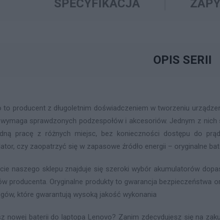
SPECYFIKACJA
ZAPY
OPIS SERII
 to producent z długoletnim doświadczeniem w tworzeniu urządzeń 
 wymaga sprawdzonych podzespołów i akcesoriów. Jednym z nich są
ną pracę z różnych miejsc, bez konieczności dostępu do prąd
ator, czy zaopatrzyć się w zapasowe źródło energii – oryginalne ba
cie naszego sklepu znajduje się szeroki wybór akumulatorów do
ów producenta. Oryginalne produkty to gwarancja bezpieczeństwa or
gów, które gwarantują wysoką jakość wykonania
z nowej baterii do laptopa Lenovo? Zanim zdecydujesz się na zaku