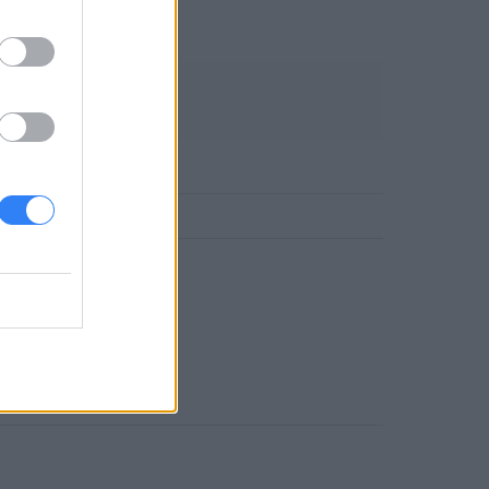
67376
DLOWE