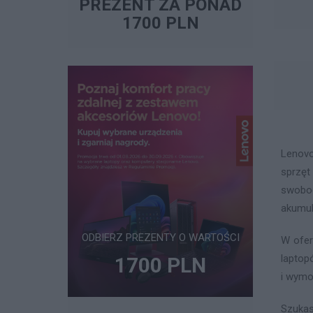
PREZENT ZA PONAD
1700 PLN
Lenovo
sprzęt
swobod
akumul
ODBIERZ PREZENTY O WARTOŚCI
W ofer
laptop
1700 PLN
i wymo
Szukas