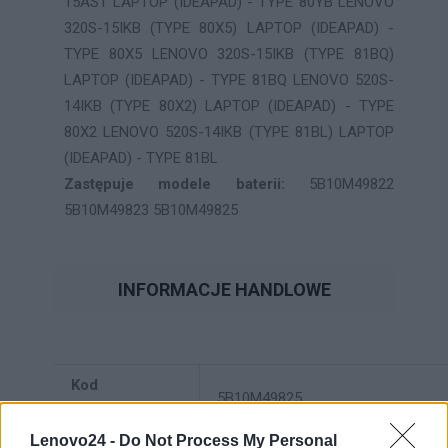
15AST LAPTOP (IDEAPAD) - TYPE 80YB LENOVO
320S-15IKB (TYPE 80X5) LAPTOP (IDEAPAD) -
TYPE 80X5 LENOVO 320S-15IKB (TYPE 81BQ)
LAPTOP (IDEAPAD) - TYPE 81BQ LENOVO 520S-
14IKB (TYPE 80X2) LAPTOP (IDEAPAD) - TYPE
80X2 LENOVO 520S-14IKB (TYPE 81BL) LAPTOP
(IDEAPAD) - TYPE 81BL
Zastępuje modele baterii:
5B10M49822
5B10M49823 5B10M49825
INFORMACJE HANDLOWE
Kod
5B10M49825
producenta
Lenovo24 -
Do Not Process My Personal