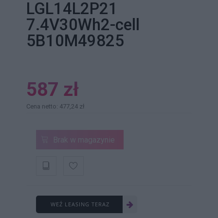
LGL14L2P21
7.4V30Wh2-cell
5B10M49825
587 zł
Cena netto: 477,24 zł
Brak w magazynie
WEŹ LEASING TERAZ