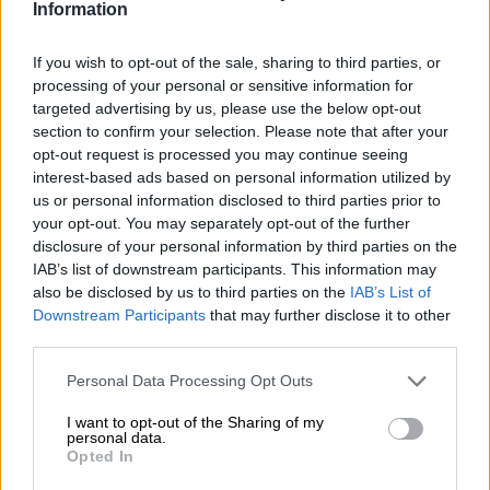
Lenovo
Information
18001 Development Drive
Dane
Morrisville, NC 27560 USA
If you wish to opt-out of the sale, sharing to third parties, or
processing of your personal or sensitive information for
producenta
targeted advertising by us, please use the below opt-out
Telefon: +1 (855) 253-6686
section to confirm your selection. Please note that after your
https://lenovo.com
opt-out request is processed you may continue seeing
interest-based ads based on personal information utilized by
Lenovo Technology B.V. Sp. z
us or personal information disclosed to third parties prior to
o.o.
your opt-out. You may separately opt-out of the further
disclosure of your personal information by third parties on the
Podmiot
ul. Gottlieba Daimlera 1
IAB’s list of downstream participants. This information may
odpowiedzialny
02-460 Warszawa
also be disclosed by us to third parties on the
IAB’s List of
info_pl@lenovo.com
Downstream Participants
that may further disclose it to other
https://lenovo.com
third parties.
Pomoc
Personal Data Processing Opt Outs
https://support.lenovo.com/pl/pl/
techniczna
I want to opt-out of the Sharing of my
personal data.
Opted In