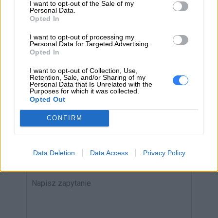
I want to opt-out of the Sale of my
Personal Data.
Opted In
ZAPYTAJ O PRODUKT
I want to opt-out of processing my
Personal Data for Targeted Advertising.
Opted In
Zapytanie o "Bateria Lenovo 520S LGL14L2P21
7.4V30Wh2-cell 5B10M49825"
I want to opt-out of Collection, Use,
Retention, Sale, and/or Sharing of my
Personal Data that Is Unrelated with the
Purposes for which it was collected.
Opted Out
EMAIL
CONFIRM
Data Deletion
Data Access
Privacy Policy
WIADOMOŚĆ