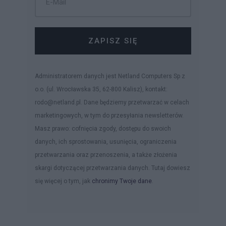
ZAPISZ SIĘ
Administratorem danych jest Netland Computers Sp z
o.o. (ul. Wrocławska 35, 62-800 Kalisz), kontakt:
rodo@netland.pl. Dane będziemy przetwarzać w celach
marketingowych, w tym do przesyłania newsletterów.
Masz prawo: cofnięcia zgody, dostępu do swoich
danych, ich sprostowania, usunięcia, ograniczenia
przetwarzania oraz przenoszenia, a także złożenia
skargi dotyczącej przetwarzania danych. Tutaj dowiesz
się więcej o tym, jak
chronimy Twoje dane
.