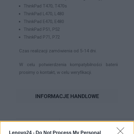
ThinkPad T470, T470s
ThinkPad L470, L480
ThinkPad E470, E480
ThinkPad P51, P52
ThinkPad P71, P72
Czas realizacji zamówienia od 5-14 dni.
W celu potwierdzenia kompatybilności baterii
prosimy o kontakt, w celu weryfikacji.
INFORMACJE HANDLOWE
Kod
FRU02DL010
producenta
Lenovo24 -
Do Not Process My Personal