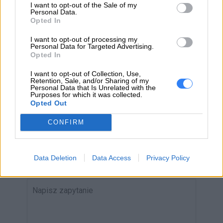
I want to opt-out of the Sale of my
Personal Data.
Opted In
I want to opt-out of processing my
ZAPYTAJ O PRODUKT
Personal Data for Targeted Advertising.
Opted In
Zapytanie o "Bateria Lenovo 50Wh FRU02DL010"
I want to opt-out of Collection, Use,
Retention, Sale, and/or Sharing of my
Personal Data that Is Unrelated with the
Purposes for which it was collected.
Opted Out
EMAIL
CONFIRM
Data Deletion
Data Access
Privacy Policy
WIADOMOŚĆ