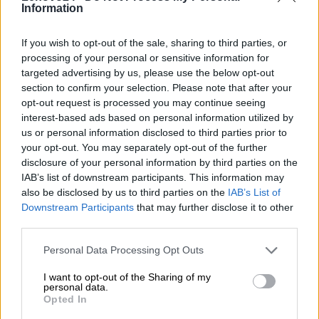
Information
Lenovo
If you wish to opt-out of the sale, sharing to third parties, or
18001 Development Drive
processing of your personal or sensitive information for
Dane
Morrisville, NC 27560 USA
targeted advertising by us, please use the below opt-out
producenta
section to confirm your selection. Please note that after your
Telefon: +1 (855) 253-6686
opt-out request is processed you may continue seeing
interest-based ads based on personal information utilized by
https://lenovo.com
us or personal information disclosed to third parties prior to
Lenovo Technology B.V. Sp. z
your opt-out. You may separately opt-out of the further
disclosure of your personal information by third parties on the
o.o.
IAB’s list of downstream participants. This information may
Podmiot
ul. Gottlieba Daimlera 1
also be disclosed by us to third parties on the
IAB’s List of
odpowiedzialny
02-460 Warszawa
Downstream Participants
that may further disclose it to other
info_pl@lenovo.com
third parties.
https://lenovo.com
Personal Data Processing Opt Outs
Pomoc
I want to opt-out of the Sharing of my
https://support.lenovo.com/pl/pl/
personal data.
techniczna
Opted In