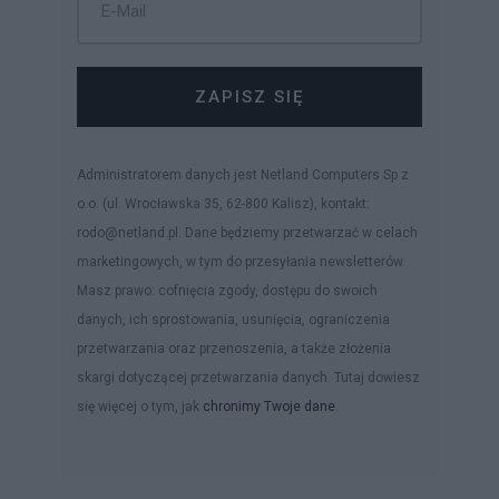
ZAPISZ SIĘ
Administratorem danych jest Netland Computers Sp z
o.o. (ul. Wrocławska 35, 62-800 Kalisz), kontakt:
rodo@netland.pl. Dane będziemy przetwarzać w celach
marketingowych, w tym do przesyłania newsletterów.
Masz prawo: cofnięcia zgody, dostępu do swoich
danych, ich sprostowania, usunięcia, ograniczenia
przetwarzania oraz przenoszenia, a także złożenia
skargi dotyczącej przetwarzania danych. Tutaj dowiesz
się więcej o tym, jak
chronimy Twoje dane
.