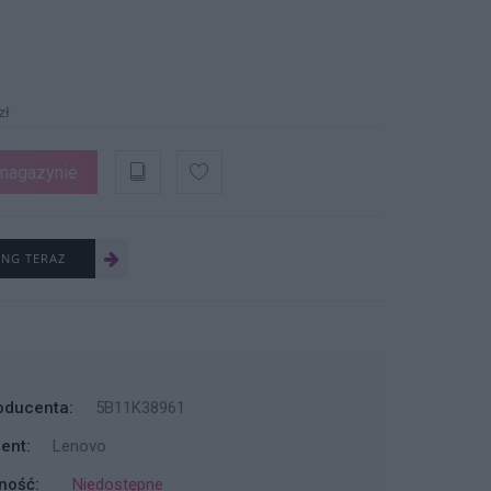
zł
magazynie
ING TERAZ
oducenta:
5B11K38961
ent:
Lenovo
ność:
Niedostępne