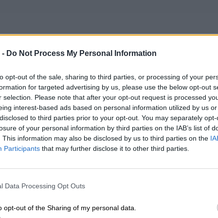
 -
Do Not Process My Personal Information
ealizacji zamówienia od 5-14 dni.
to opt-out of the sale, sharing to third parties, or processing of your per
formation for targeted advertising by us, please use the below opt-out s
r selection. Please note that after your opt-out request is processed y
potwierdzenia kompatybilności baterii prosimy o kontakt, w celu wery
eing interest-based ads based on personal information utilized by us or
disclosed to third parties prior to your opt-out. You may separately opt-
a kompatybilna z laptopami:
#LNF
losure of your personal information by third parties on the IAB’s list of
puje modele baterii:
5B11K38949 5B11K38953 5B11K38955 5B
. This information may also be disclosed by us to third parties on the
IA
45420 5B11N45428 5B11N45439
Participants
that may further disclose it to other third parties.
l Data Processing Opt Outs
INFORMACJE HAN
o opt-out of the Sharing of my personal data.