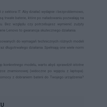
z sektora IT. Aby działać wydajnie i bezproblemowo,
 trwałe baterie, które po naładowaniu pozwalają na
u. Bez względu czy potrzebujesz wymienić zużyty
terie Lenovo to gwarancja skutecznego działania.
pasowanych do wymagań technicznych różnych modeli
az długotrwałego działania. Spełniają one wiele norm
p konkretnego modelu, warto abyś sprawdził istotne
iczce znamionowej (widoczne po wyjęciu z laptopa).
z pomocy z dobraniem baterii do Twojego urządzenia?
TU