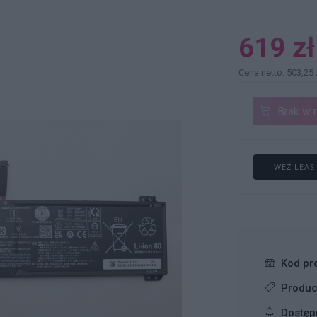
619 zł
Cena netto: 503,25 
Brak w 
WEŹ LEAS
Kod pr
Produc
Dostęp