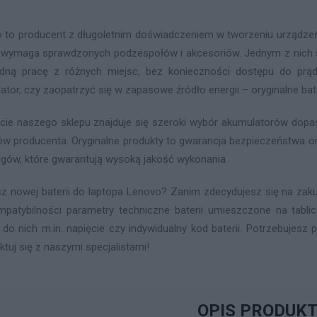
 to producent z długoletnim doświadczeniem w tworzeniu urządzeń 
 wymaga sprawdzonych podzespołów i akcesoriów. Jednym z nich są
ną pracę z różnych miejsc, bez konieczności dostępu do prąd
ator, czy zaopatrzyć się w zapasowe źródło energii – oryginalne ba
cie naszego sklepu znajduje się szeroki wybór akumulatorów do
ów producenta. Oryginalne produkty to gwarancja bezpieczeństwa or
gów, które gwarantują wysoką jakość wykonania
z nowej baterii do laptopa Lenovo? Zanim zdecydujesz się na zaku
mpatybilności parametry techniczne baterii umieszczone na tabl
 do nich m.in. napięcie czy indywidualny kod baterii. Potrzebujes
ktuj się z naszymi specjalistami!
OPIS PRODUK