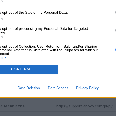
In
o opt-out of the Sale of my Personal Data.
producenta
5B11K38961
In
Lenovo
to opt-out of processing my Personal Data for Targeted
18001 Development Drive
ing.
In
Morrisville, NC 27560 USA
 producenta
o opt-out of Collection, Use, Retention, Sale, and/or Sharing
ersonal Data that Is Unrelated with the Purposes for which it
Telefon: +1 (855) 253-6686
lected.
https://lenovo.com
Out
Lenovo Technology B.V. Sp. z o.o.
CONFIRM
ul. Gottlieba Daimlera 1
iot odpowiedzialny
02-460 Warszawa
Data Deletion
Data Access
Privacy Policy
info_pl@lenovo.com
https://lenovo.com
c techniczna
https://support.lenovo.com/pl/pl/