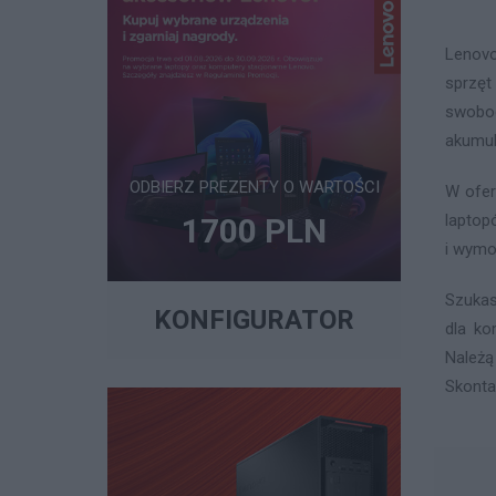
Lenovo
sprzęt
swobod
akumul
ODBIERZ PREZENTY O WARTOŚCI
W ofer
laptop
1700 PLN
i wymo
Szukas
KONFIGURATOR
dla ko
Należą
Skonta