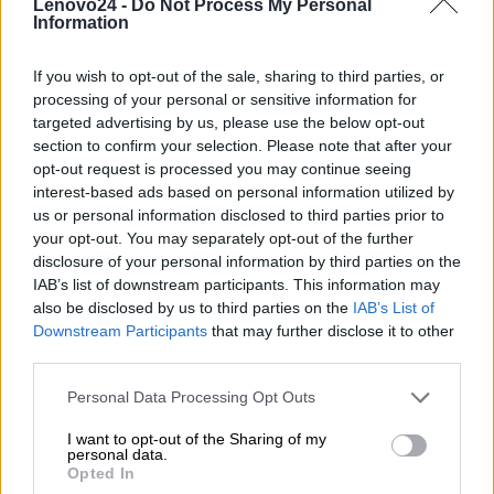
Lenovo24 -
Do Not Process My Personal
Information
Lenovo
18001 Development Drive
If you wish to opt-out of the sale, sharing to third parties, or
Dane
Morrisville, NC 27560 USA
processing of your personal or sensitive information for
producenta
targeted advertising by us, please use the below opt-out
Telefon: +1 (855) 253-6686
section to confirm your selection. Please note that after your
opt-out request is processed you may continue seeing
https://lenovo.com
interest-based ads based on personal information utilized by
us or personal information disclosed to third parties prior to
Lenovo Technology B.V. Sp. z
your opt-out. You may separately opt-out of the further
o.o.
disclosure of your personal information by third parties on the
Podmiot
ul. Gottlieba Daimlera 1
IAB’s list of downstream participants. This information may
odpowiedzialny
02-460 Warszawa
also be disclosed by us to third parties on the
IAB’s List of
Downstream Participants
that may further disclose it to other
info_pl@lenovo.com
third parties.
https://lenovo.com
Personal Data Processing Opt Outs
Pomoc
https://support.lenovo.com/pl/pl/
techniczna
I want to opt-out of the Sharing of my
personal data.
Opted In