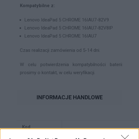
Kompatybilne z:
Lenovo IdeaPad 5 CHROME 16IAU7-82V9
Lenovo IdeaPad 5 CHROME 16IAU7-82V8IP
Lenovo IdeaPad 5 CHROME 16IAU7
Czas realizacji zamówienia od 5-14 dni.
W celu potwierdzenia kompatybilności baterii
prosimy o kontakt, w celu weryfikacji.
INFORMACJE HANDLOWE
Kod
5B11J07490
producenta