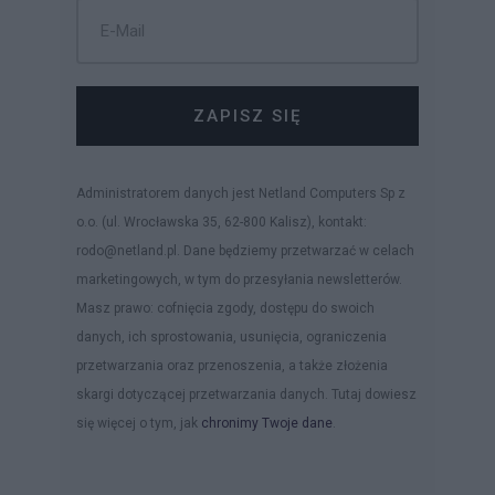
ZAPISZ SIĘ
Administratorem danych jest Netland Computers Sp z
o.o. (ul. Wrocławska 35, 62-800 Kalisz), kontakt:
rodo@netland.pl. Dane będziemy przetwarzać w celach
marketingowych, w tym do przesyłania newsletterów.
Masz prawo: cofnięcia zgody, dostępu do swoich
danych, ich sprostowania, usunięcia, ograniczenia
przetwarzania oraz przenoszenia, a także złożenia
skargi dotyczącej przetwarzania danych. Tutaj dowiesz
się więcej o tym, jak
chronimy Twoje dane
.