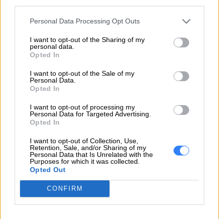
third parties.
Lenovo Technology B.V. Sp. z
o.o.
Personal Data Processing Opt Outs
Podmiot
ul. Gottlieba Daimlera 1
I want to opt-out of the Sharing of my
odpowiedzialny
02-460 Warszawa
personal data.
Opted In
info_pl@lenovo.com
https://lenovo.com
I want to opt-out of the Sale of my
Personal Data.
Opted In
Pomoc
https://support.lenovo.com/pl/pl/
techniczna
I want to opt-out of processing my
Personal Data for Targeted Advertising.
Opted In
I want to opt-out of Collection, Use,
Retention, Sale, and/or Sharing of my
Personal Data that Is Unrelated with the
Purposes for which it was collected.
ZAPYTAJ O PRODUKT
Opted Out
CONFIRM
Zapytanie o "Bateria Lenovo 4-cell 60Wh
5B11B48819"