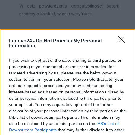
W celu potwierdzenia kompatybilności baterii
prosimy o kontakt, w celu weryfikacji.
INFORMACJE HANDLOWE
Lenovo24 -
Do Not Process My Personal
Information
If you wish to opt-out of the sale, sharing to third parties, or
Kod
processing of your personal or sensitive information for
5B11B48819
targeted advertising by us, please use the below opt-out
producenta
section to confirm your selection. Please note that after your
opt-out request is processed you may continue seeing
Lenovo
interest-based ads based on personal information utilized by
18001 Development Drive
us or personal information disclosed to third parties prior to
Dane
Morrisville, NC 27560 USA
your opt-out. You may separately opt-out of the further
producenta
disclosure of your personal information by third parties on the
IAB’s list of downstream participants. This information may
Telefon: +1 (855) 253-6686
also be disclosed by us to third parties on the
IAB’s List of
https://lenovo.com
Downstream Participants
that may further disclose it to other