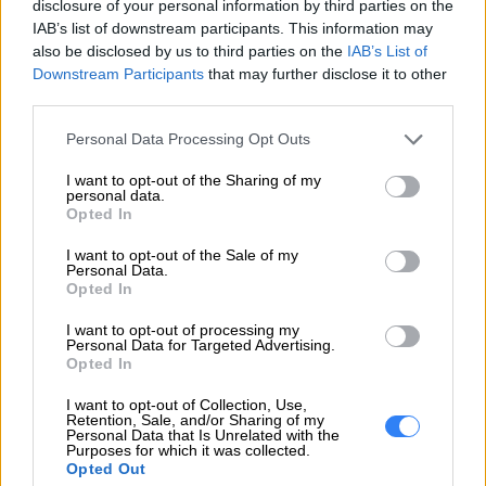
disclosure of your personal information by third parties on the
IAB’s list of downstream participants. This information may
also be disclosed by us to third parties on the
IAB’s List of
ZAPYTAJ O PRODUKT
Downstream Participants
that may further disclose it to other
third parties.
Zapytanie o "Bateria Lenovo 4-cell 32Wh
Personal Data Processing Opt Outs
5B10L04212"
I want to opt-out of the Sharing of my
personal data.
Opted In
EMAIL
I want to opt-out of the Sale of my
Personal Data.
Opted In
I want to opt-out of processing my
Personal Data for Targeted Advertising.
Opted In
WIADOMOŚĆ
I want to opt-out of Collection, Use,
Retention, Sale, and/or Sharing of my
Personal Data that Is Unrelated with the
Purposes for which it was collected.
Opted Out