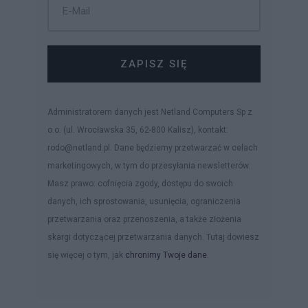
ZAPISZ SIĘ
Administratorem danych jest Netland Computers Sp z
o.o. (ul. Wrocławska 35, 62-800 Kalisz), kontakt:
rodo@netland.pl. Dane będziemy przetwarzać w celach
marketingowych, w tym do przesyłania newsletterów.
Masz prawo: cofnięcia zgody, dostępu do swoich
danych, ich sprostowania, usunięcia, ograniczenia
przetwarzania oraz przenoszenia, a także złożenia
skargi dotyczącej przetwarzania danych. Tutaj dowiesz
się więcej o tym, jak
chronimy Twoje dane
.