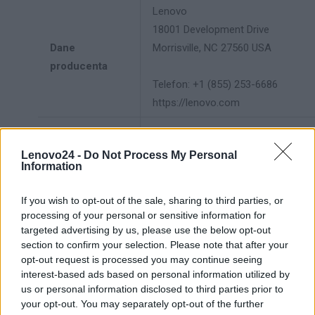
Lenovo
18001 Development Drive
Dane
Morrisville, NC 27560 USA
producenta
Telefon: +1 (855) 253-6686
https://lenovo.com
Lenovo Technology B.V. Sp. z
o.o.
Lenovo24 -
Do Not Process My Personal
Information
Podmiot
ul. Gottlieba Daimlera 1
odpowiedzialny
02-460 Warszawa
If you wish to opt-out of the sale, sharing to third parties, or
info_pl@lenovo.com
processing of your personal or sensitive information for
https://lenovo.com
targeted advertising by us, please use the below opt-out
section to confirm your selection. Please note that after your
Pomoc
opt-out request is processed you may continue seeing
https://support.lenovo.com/pl/pl/
techniczna
interest-based ads based on personal information utilized by
us or personal information disclosed to third parties prior to
your opt-out. You may separately opt-out of the further