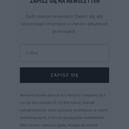
ZAPISZ SIĘ NA NEWSLETTER
Bądź zawsze na bieżąco! Zapisz się, aby
otrzymywać informacje o ofercie i aktualnych
promocjach.
ZAPISZ SIĘ
Administratorem danych jest Netland Computers Sp z
o.o. (ul. Wrocławska 35, 62-800 Kalisz), kontakt:
rodo@netland.pl. Dane będziemy przetwarzać w celach
marketingowych, w tym do przesyłania newsletterów.
Masz prawo: cofnięcia zgody, dostępu do swoich