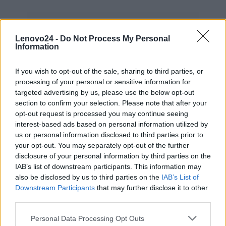
INFORMACJE HANDLOWE
Lenovo24 -
Do Not Process My Personal
Information
If you wish to opt-out of the sale, sharing to third parties, or
Kod
121500117
processing of your personal or sensitive information for
producenta
targeted advertising by us, please use the below opt-out
section to confirm your selection. Please note that after your
Lenovo
opt-out request is processed you may continue seeing
18001 Development Drive
interest-based ads based on personal information utilized by
Dane
Morrisville, NC 27560 USA
us or personal information disclosed to third parties prior to
producenta
your opt-out. You may separately opt-out of the further
disclosure of your personal information by third parties on the
Telefon: +1 (855) 253-6686
IAB’s list of downstream participants. This information may
https://lenovo.com
also be disclosed by us to third parties on the
IAB’s List of
Downstream Participants
that may further disclose it to other
Lenovo Technology B.V. Sp. z
third parties.
o.o.
Podmiot
ul. Gottlieba Daimlera 1
Personal Data Processing Opt Outs