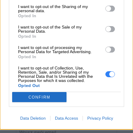
odpowiedzialny
02-460 Warszawa
I want to opt-out of the Sharing of my
personal data.
info_pl@lenovo.com
Opted In
https://lenovo.com
I want to opt-out of the Sale of my
Pomoc
Personal Data.
https://support.lenovo.com/pl/pl/
Opted In
techniczna
I want to opt-out of processing my
Personal Data for Targeted Advertising.
Opted In
I want to opt-out of Collection, Use,
Retention, Sale, and/or Sharing of my
Personal Data that Is Unrelated with the
ZAPYTAJ O PRODUKT
Purposes for which it was collected.
Opted Out
Zapytanie o "Bateria Lenovo 4-cell 121500117"
CONFIRM
EMAIL
Data Deletion
Data Access
Privacy Policy