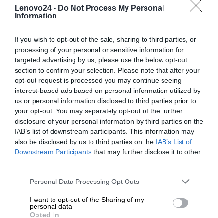
producenta
Lenovo24 -
Do Not Process My Personal
Information
Lenovo
18001 Development Drive
If you wish to opt-out of the sale, sharing to third parties, or
processing of your personal or sensitive information for
Dane
Morrisville, NC 27560 USA
targeted advertising by us, please use the below opt-out
producenta
section to confirm your selection. Please note that after your
Telefon: +1 (855) 253-6686
opt-out request is processed you may continue seeing
https://lenovo.com
interest-based ads based on personal information utilized by
us or personal information disclosed to third parties prior to
Lenovo Technology B.V. Sp. z
your opt-out. You may separately opt-out of the further
disclosure of your personal information by third parties on the
o.o.
IAB’s list of downstream participants. This information may
Podmiot
ul. Gottlieba Daimlera 1
also be disclosed by us to third parties on the
IAB’s List of
odpowiedzialny
02-460 Warszawa
Downstream Participants
that may further disclose it to other
info_pl@lenovo.com
third parties.
https://lenovo.com
Personal Data Processing Opt Outs
Pomoc
https://support.lenovo.com/pl/pl/
I want to opt-out of the Sharing of my
techniczna
personal data.
Opted In