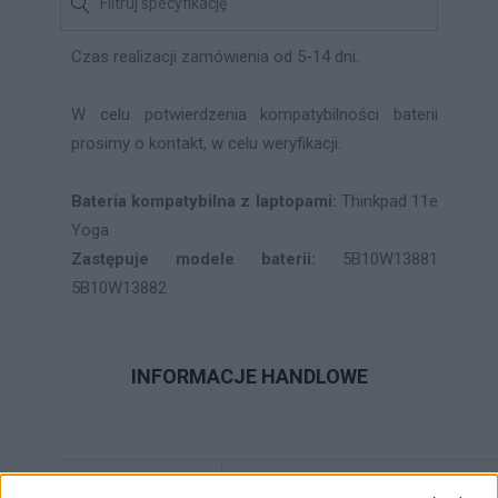
Czas realizacji zamówienia od 5-14 dni.
W celu potwierdzenia kompatybilności baterii
prosimy o kontakt, w celu weryfikacji.
Bateria kompatybilna z laptopami:
Thinkpad 11e
Yoga
Zastępuje modele baterii:
5B10W13881
5B10W13882
INFORMACJE HANDLOWE
Kod
5B10W13882