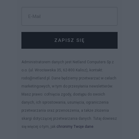
ZAPISZ SIĘ
Administratorem danych jest Netland Computers Sp z
o.o. (ul. Wrocławska 35, 62-800 Kalisz), kontakt:
rodo@netland.pl. Dane będziemy przetwarzać w celach
marketingowych, w tym do przesyłania newsletterów.
Masz prawo: cofnięcia zgody, dostępu do swoich
danych, ich sprostowania, usunięcia, ograniczenia
przetwarzania oraz przenoszenia, a także złożenia
skargi dotyczącej przetwarzania danych. Tutaj dowiesz
się więcej o tym, jak
chronimy Twoje dane
.