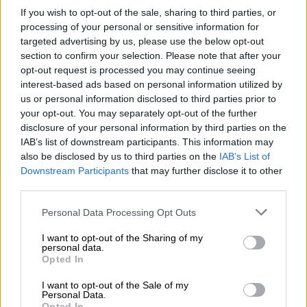
Dane
Morrisville, NC 27560 USA
If you wish to opt-out of the sale, sharing to third parties, or
producenta
processing of your personal or sensitive information for
Telefon: +1 (855) 253-6686
targeted advertising by us, please use the below opt-out
section to confirm your selection. Please note that after your
https://lenovo.com
opt-out request is processed you may continue seeing
interest-based ads based on personal information utilized by
Lenovo Technology B.V. Sp. z
us or personal information disclosed to third parties prior to
o.o.
your opt-out. You may separately opt-out of the further
Podmiot
ul. Gottlieba Daimlera 1
disclosure of your personal information by third parties on the
odpowiedzialny
02-460 Warszawa
IAB’s list of downstream participants. This information may
also be disclosed by us to third parties on the
IAB’s List of
info_pl@lenovo.com
Downstream Participants
that may further disclose it to other
https://lenovo.com
third parties.
Pomoc
https://support.lenovo.com/pl/pl/
Personal Data Processing Opt Outs
techniczna
I want to opt-out of the Sharing of my
personal data.
Opted In
I want to opt-out of the Sale of my
Personal Data.
Opted In