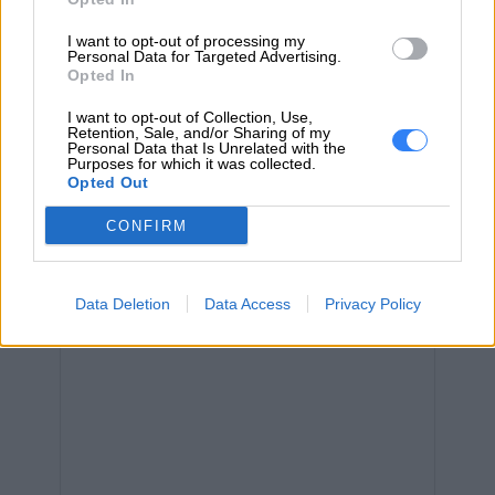
ZAPYTAJ O PRODUKT
I want to opt-out of processing my
Personal Data for Targeted Advertising.
Zapytanie o "Bateria Lenovo 34Wh 5B10J46561"
Opted In
I want to opt-out of Collection, Use,
Retention, Sale, and/or Sharing of my
Personal Data that Is Unrelated with the
EMAIL
Purposes for which it was collected.
Opted Out
CONFIRM
WIADOMOŚĆ
Data Deletion
Data Access
Privacy Policy