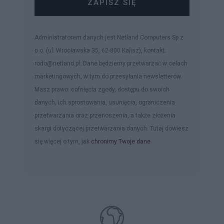
ZAPISZ SIĘ
Administratorem danych jest Netland Computers Sp z
o.o. (ul. Wrocławska 35, 62-800 Kalisz), kontakt:
rodo@netland.pl. Dane będziemy przetwarzać w celach
marketingowych, w tym do przesyłania newsletterów.
Masz prawo: cofnięcia zgody, dostępu do swoich
danych, ich sprostowania, usunięcia, ograniczenia
przetwarzania oraz przenoszenia, a także złożenia
skargi dotyczącej przetwarzania danych. Tutaj dowiesz
się więcej o tym, jak
chronimy Twoje dane
.