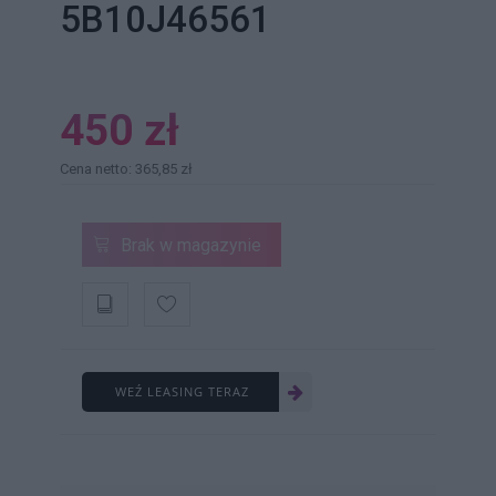
5B10J46561
450 zł
Cena netto: 365,85 zł
Brak w magazynie
WEŹ LEASING TERAZ