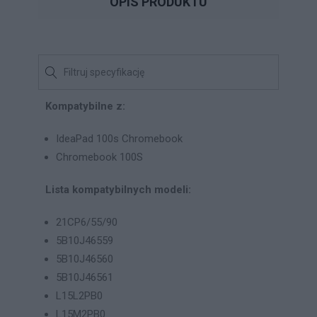
OPIS PRODUKTU
Kompatybilne z:
IdeaPad 100s Chromebook
Chromebook 100S
Lista kompatybilnych modeli:
21CP6/55/90
5B10J46559
5B10J46560
5B10J46561
L15L2PB0
L15M2PB0