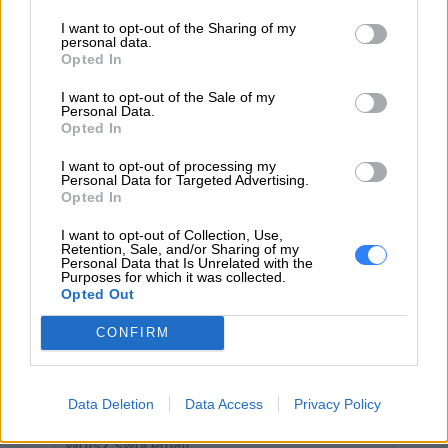
info_pl@lenovo.com
I want to opt-out of the Sharing of my
https://lenovo.com
personal data.
Opted In
Pomoc
https://support.lenovo.com/pl/pl/
I want to opt-out of the Sale of my
techniczna
Personal Data.
Opted In
I want to opt-out of processing my
Personal Data for Targeted Advertising.
Opted In
ZAPYTAJ O PRODUKT
I want to opt-out of Collection, Use,
Retention, Sale, and/or Sharing of my
Personal Data that Is Unrelated with the
Purposes for which it was collected.
Zapytanie o "Bateria Lenovo 3-cell 57Wh
Opted Out
5B10W13941 5B10W13941"
CONFIRM
EMAIL
Data Deletion
Data Access
Privacy Policy