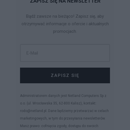
ZAPISZ SIĘ NA NEWSLETTER
Bądź zawsze na bieżąco! Zapisz się, aby
otrzymywać informacje o ofercie i aktualnych
promocjach.
ZAPISZ SIĘ
Administratorem danych jest Netland Computers Sp z
o.o. (ul. Wrocławska 35, 62-800 Kalisz), kontakt:
rodo@netland.pl. Dane będziemy przetwarzać w celach
marketingowych, w tym do przesyłania newsletterów.
Masz prawo: cofnięcia zgody, dostępu do swoich