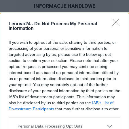
INFORMACJE HANDLOWE
Lenovo24 -
Do Not Process My Personal
Information
Kod
5B10W13941
producenta
If you wish to opt-out of the sale, sharing to third parties, or
processing of your personal or sensitive information for
Lenovo
targeted advertising by us, please use the below opt-out
18001 Development Drive
section to confirm your selection. Please note that after your
opt-out request is processed you may continue seeing
Dane
Morrisville, NC 27560 USA
interest-based ads based on personal information utilized by
producenta
us or personal information disclosed to third parties prior to
Telefon: +1 (855) 253-6686
your opt-out. You may separately opt-out of the further
https://lenovo.com
disclosure of your personal information by third parties on the
IAB’s list of downstream participants. This information may
Lenovo Technology B.V. Sp. z
also be disclosed by us to third parties on the
IAB’s List of
Downstream Participants
that may further disclose it to other
o.o.
third parties.
Podmiot
ul. Gottlieba Daimlera 1
odpowiedzialny
02-460 Warszawa
Personal Data Processing Opt Outs