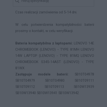
Czas realizacji zamówienia od 5-14 dni.
W celu potwierdzenia kompatybilności baterii
prosimy o kontakt, w celu weryfikacji.
Bateria kompatybilna z laptopami:
LENOVO 14E
CHROMEBOOK (LENOVO) - TYPE 81MH LENOVO
14W LAPTOP (LENOVO) - TYPE 81MQ LENOVO
CHROMEBOOK S345-14AST (LENOVO) - TYPE
81WX
Zastępuje modele baterii:
5B10T04978
5B10T04979 5B10T04980 5B10T09111
5B10T09112 5B10T09113 5B10W13939
5B10W13940 5B10W13941 5B10W13942