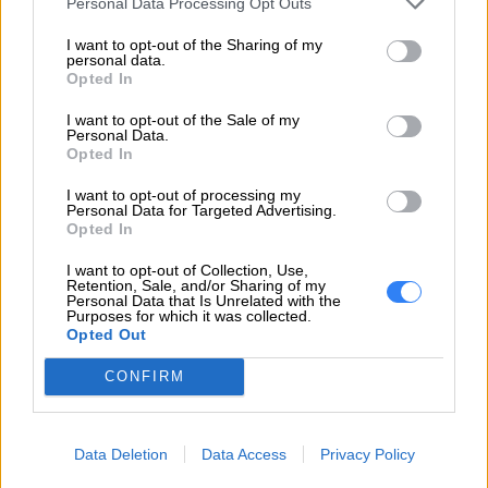
Personal Data Processing Opt Outs
odpowiedzialny
02-460 Warszawa
info_pl@lenovo.com
I want to opt-out of the Sharing of my
personal data.
https://lenovo.com
Opted In
Pomoc
I want to opt-out of the Sale of my
https://support.lenovo.com/pl/pl/
Personal Data.
techniczna
Opted In
I want to opt-out of processing my
Personal Data for Targeted Advertising.
Opted In
I want to opt-out of Collection, Use,
ZAPYTAJ O PRODUKT
Retention, Sale, and/or Sharing of my
Personal Data that Is Unrelated with the
Purposes for which it was collected.
Opted Out
Zapytanie o "Bateria Lenovo 3-cell 50Wh
5B10W13928 5B10W13928"
CONFIRM
Data Deletion
Data Access
Privacy Policy
EMAIL