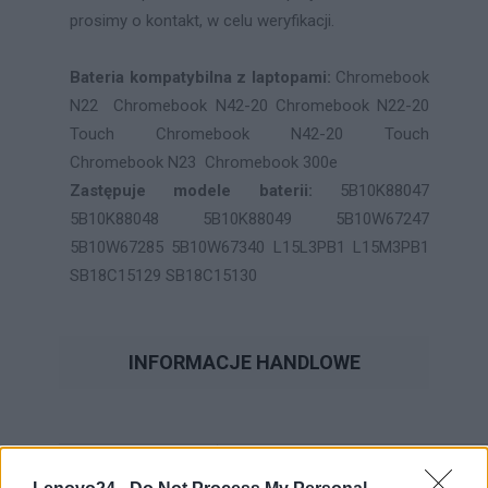
prosimy o kontakt, w celu weryfikacji.
Bateria kompatybilna z laptopami:
Chromebook
N22 Chromebook N42-20 Chromebook N22-20
Touch Chromebook N42-20 Touch
Chromebook N23 Chromebook 300e
Zastępuje modele baterii:
5B10K88047
5B10K88048 5B10K88049 5B10W67247
5B10W67285 5B10W67340 L15L3PB1 L15M3PB1
SB18C15129 SB18C15130
INFORMACJE HANDLOWE
Kod
5B10K88047