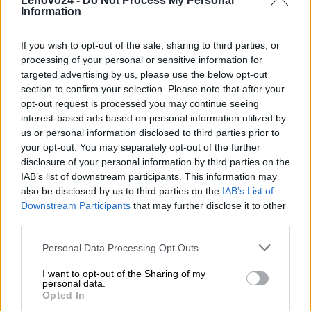
Lenovo24 -
Do Not Process My Personal
producenta
Information
Lenovo
If you wish to opt-out of the sale, sharing to third parties, or
18001 Development Drive
processing of your personal or sensitive information for
Dane
Morrisville, NC 27560 USA
targeted advertising by us, please use the below opt-out
producenta
section to confirm your selection. Please note that after your
opt-out request is processed you may continue seeing
Telefon: +1 (855) 253-6686
interest-based ads based on personal information utilized by
https://lenovo.com
us or personal information disclosed to third parties prior to
your opt-out. You may separately opt-out of the further
Lenovo Technology B.V. Sp. z
disclosure of your personal information by third parties on the
o.o.
IAB’s list of downstream participants. This information may
Podmiot
ul. Gottlieba Daimlera 1
also be disclosed by us to third parties on the
IAB’s List of
odpowiedzialny
02-460 Warszawa
Downstream Participants
that may further disclose it to other
third parties.
info_pl@lenovo.com
https://lenovo.com
Personal Data Processing Opt Outs
Pomoc
I want to opt-out of the Sharing of my
https://support.lenovo.com/pl/pl/
personal data.
techniczna
Opted In