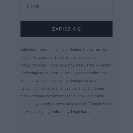
ZAPISZ SIĘ
Administratorem danych jest Netland Computers Sp z
o.o. (ul. Wrocławska 35, 62-800 Kalisz), kontakt:
rodo@netland.pl. Dane będziemy przetwarzać w celach
marketingowych, w tym do przesyłania newsletterów.
Masz prawo: cofnięcia zgody, dostępu do swoich
danych, ich sprostowania, usunięcia, ograniczenia
przetwarzania oraz przenoszenia, a także złożenia
skargi dotyczącej przetwarzania danych. Tutaj dowiesz
się więcej o tym, jak
chronimy Twoje dane
.