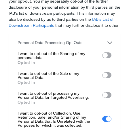
your opt-out. You may separately opt-out of the further
disclosure of your personal information by third parties on the
IAB’s list of downstream participants. This information may
also be disclosed by us to third parties on the
IAB’s List of
Downstream Participants
that may further disclose it to other
ZAPYTAJ O PRODUKT
third parties.
Personal Data Processing Opt Outs
Zapytanie o "Bateria Lenovo 6-cell 93.5Wh
I want to opt-out of the Sharing of my
5B10W13959"
personal data.
Opted In
I want to opt-out of the Sale of my
EMAIL
Personal Data.
Opted In
I want to opt-out of processing my
Personal Data for Targeted Advertising.
Opted In
WIADOMOŚĆ
I want to opt-out of Collection, Use,
Retention, Sale, and/or Sharing of my
Personal Data that Is Unrelated with the
Purposes for which it was collected.