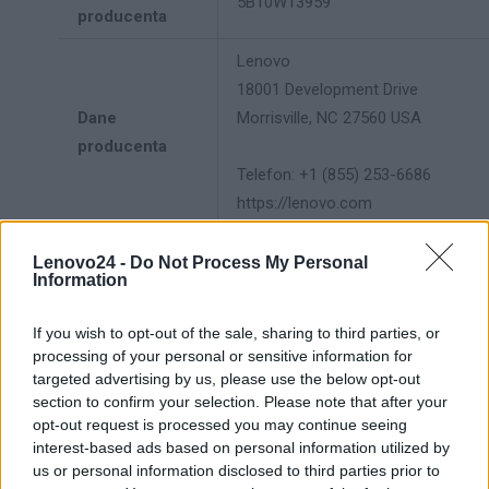
5B10W13959
producenta
Lenovo
18001 Development Drive
Dane
Morrisville, NC 27560 USA
producenta
Telefon: +1 (855) 253-6686
https://lenovo.com
Lenovo Technology B.V. Sp. z
Lenovo24 -
Do Not Process My Personal
o.o.
Information
Podmiot
ul. Gottlieba Daimlera 1
odpowiedzialny
02-460 Warszawa
If you wish to opt-out of the sale, sharing to third parties, or
processing of your personal or sensitive information for
info_pl@lenovo.com
targeted advertising by us, please use the below opt-out
https://lenovo.com
section to confirm your selection. Please note that after your
opt-out request is processed you may continue seeing
Pomoc
interest-based ads based on personal information utilized by
https://support.lenovo.com/pl/pl/
techniczna
us or personal information disclosed to third parties prior to