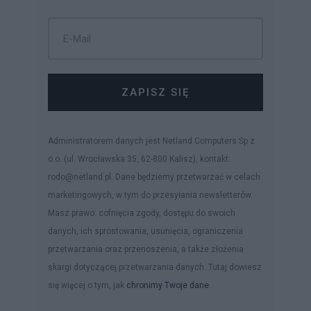
ZAPISZ SIĘ
Administratorem danych jest Netland Computers Sp z
o.o. (ul. Wrocławska 35, 62-800 Kalisz), kontakt:
rodo@netland.pl. Dane będziemy przetwarzać w celach
marketingowych, w tym do przesyłania newsletterów.
Masz prawo: cofnięcia zgody, dostępu do swoich
danych, ich sprostowania, usunięcia, ograniczenia
przetwarzania oraz przenoszenia, a także złożenia
skargi dotyczącej przetwarzania danych. Tutaj dowiesz
się więcej o tym, jak
chronimy Twoje dane
.