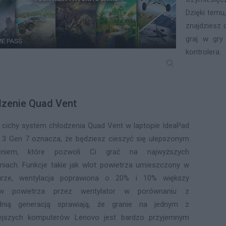
Dzięki temu
znajdziesz c
graj w gr
kontrolera.
zenie Quad Vent
i cichy system chłodzenia Quad Vent w laptopie IdeaPad
3 Gen 7 oznacza, że będziesz cieszyć się ulepszonym
zeniem, które pozwoli Ci grać na najwyższych
niach. Funkcje takie jak wlot powietrza umieszczony w
turze, wentylacja poprawiona o 20% i 10% większy
yw powietrza przez wentylator w porównaniu z
dnią generacją sprawiają, że granie na jednym z
niejszych komputerów Lenovo jest bardzo przyjemnym