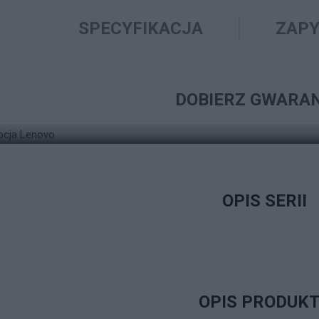
SPECYFIKACJA
ZAPY
ZNAJDŹ ODPOWIEDNIE ROZWIĄZANIE W ZAKRESIE
WYSZUKIWARKA GW
DOBIERZ GWARA
LAPTOP LENOVO IDEAPAD 3 15ARH7
OPIS SERII
OPIS PRODUK