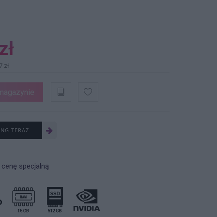
zł
7 zł
magazynie
ING TERAZ
 cenę specjalną