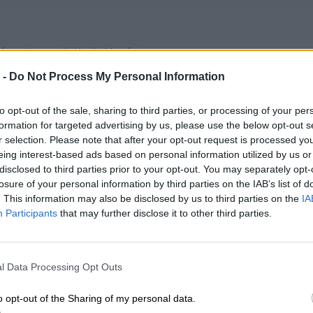
nformation provided by the Manufacturer
 -
Do Not Process My Personal Information
ad Gaming 3 Gen 7 (15, AMD)
to opt-out of the sale, sharing to third parties, or processing of your per
rzez cały dzień i noc dzięki najnowszym procesorom do
formation for targeted advertising by us, please use the below opt-out s
™
eń mobilnych AMD Ryzen
serii 6000. Ciesz się grami na
r selection. Please note that after your opt-out request is processed y
®
eing interest-based ads based on personal information utilized by us or
szym poziomie dzięki procesorom graficznym NVIDIA
disclosed to third parties prior to your opt-out. You may separately opt-
™
ce RTX
. Zachowaj spokój i niską temperaturę
losure of your personal information by third parties on the IAB’s list of
zenia dzięki nowemu i ulepszonemu systemowi
. This information may also be disclosed by us to third parties on the
IA
enia Quad Vent. 15,6-calowy z wysoką częstotliwością
Participants
that may further disclose it to other third parties.
żania i niesamowitą dokładnością kolorów. Pokaźna
amięci RAM DDR5 i pamięć masowa, przygotowane z
o przyszłości i długotrwałym działaniu.
l Data Processing Opt Outs
o opt-out of the Sharing of my personal data.