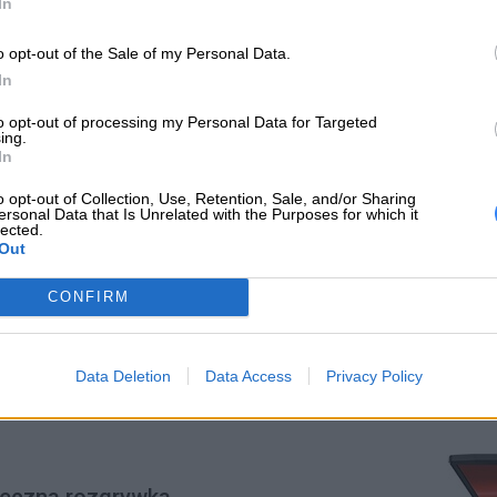
In
o opt-out of the Sale of my Personal Data.
In
to opt-out of processing my Personal Data for Targeted
ing.
Szybko
In
wspiera
o opt-out of Collection, Use, Retention, Sale, and/or Sharing
ersonal Data that Is Unrelated with the Purposes for which it
Szybkość łą
lected.
Out
gier z pr
wydajności
CONFIRM
żywotności b
Data Deletion
Data Access
Privacy Policy