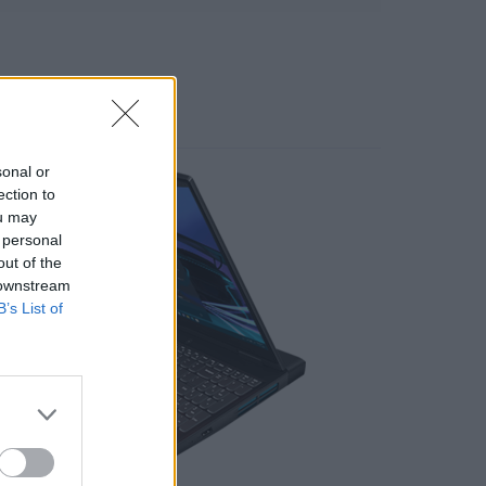
sonal or
ection to
ou may
 personal
out of the
 downstream
B’s List of