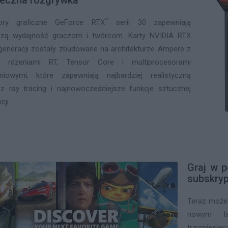
eczna rozgrywka
™
ory graficzne GeForce RTX
serii 30 zapewniają
szą wydajność graczom i twórcom. Karty NVIDIA RTX
 generacji zostały zbudowane na architekturze Ampere z
 rdzeniami RT, Tensor Core i multiprocesorami
eniowymi, które zapewniają najbardziej realistyczną
 z ray tracing i najnowocześniejsze funkcje sztucznej
cji.
Graj w p
subskry
Teraz możes
nowym la
trzymiesięc