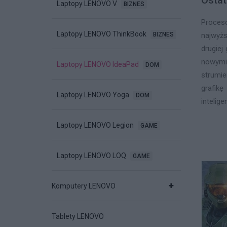
Ostat
Laptopy LENOVO V
BIZNES
Proces
Laptopy LENOVO ThinkBook
BIZNES
najwyż
drugiej
nowymi
Laptopy LENOVO IdeaPad
DOM
strumi
grafikę
Laptopy LENOVO Yoga
DOM
inteligen
Laptopy LENOVO Legion
GAME
Laptopy LENOVO LOQ
GAME
Komputery LENOVO
Tablety LENOVO