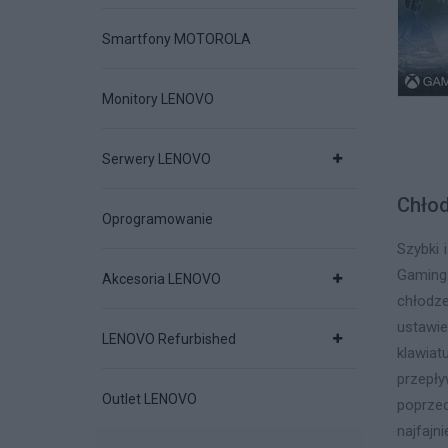
Smartfony MOTOROLA
Monitory LENOVO
Serwery LENOVO
Chłod
Oprogramowanie
Szybki 
Gaming 
Akcesoria LENOVO
chłod
ustawie
LENOVO Refurbished
klawia
przepł
Outlet LENOVO
poprze
najfaj