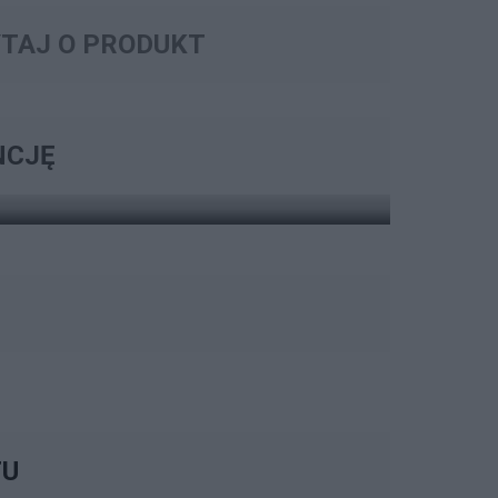
TAJ O PRODUKT
 ROZSZERZENIA GWARANCJI
ARANCJI
NCJĘ
ZOBACZ OPCJE
TU