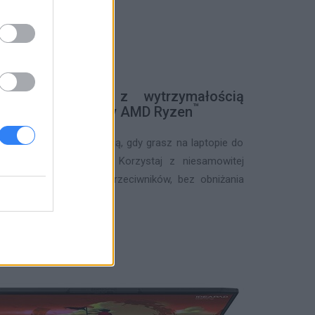
ść spotyka się z wytrzymałością
™
ną przez procesory AMD Ryzen
czy się z wytrzymałością, gdy grasz na laptopie do
™
ocesorami AMD Ryzen
. Korzystaj z niesamowitej
, aby pokonać swoich przeciwników, bez obniżania
aterii.