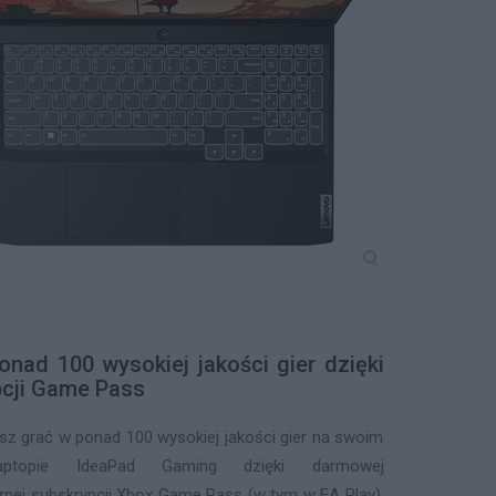
onad 100 wysokiej jakości gier dzięki
pcji Game Pass
z grać w ponad 100 wysokiej jakości gier na swoim
ptopie IdeaPad Gaming dzięki darmowej
znej subskrypcji Xbox Game Pass (w tym w EA Play).