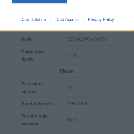
Maksymalna
32 GB
ilość pamięci
Data Deletion
Data Access
Privacy Policy
Dyski
Dysk
SSD M.2 PCIe NVMe
Pojemność
1 TB
dysku
Ekran
Przekątna
14"
ekranu
Rozdzielczość
2880x1800
Technologia
OLED
matrycy