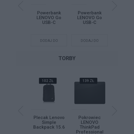
łuchawki
Powerbank
Powerbank
Słucha
NOVO Dual-
LENOVO Go
LENOVO Go
LENO
e Wireless
USB-C
USB-C
bezprze
C Foldable
Stereo H
adset 8550
ra Edition
DODAJ DO
DODAJ DO
DODAJ DO
DODAJ
B-C Teams
KOSZYKA
KOSZYKA
KOSZYKA
KOSZY
TORBY
262 ZŁ
102 ZŁ
139 ZŁ
200 Z
rba LENOVO
Plecak Lenovo
Pokrowiec
Torba L
ThinkPad
Simple
LENOVO
Think
fessional 16
Backpack 15.6
ThinkPad
Professio
opload G2
Professional
Topload 