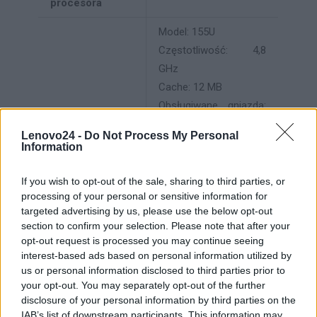
procesora
Model: 155U
Częstotliwość: 4,8
GHz
Cache: 12 MB
Obsługiwane gniazda:
FCBGA2049
Lenovo24 -
Do Not Process My Personal
Obsługiwana pamięć:
Information
Typ procesora
Up to LPDDR5/x 7467
MT/s Up to DDR5 5600
If you wish to opt-out of the sale, sharing to third parties, or
processing of your personal or sensitive information for
MT/s
targeted advertising by us, please use the below opt-out
Zestaw instrukcji: 64-
section to confirm your selection. Please note that after your
bit
opt-out request is processed you may continue seeing
Rozszerzony zestaw
interest-based ads based on personal information utilized by
us or personal information disclosed to third parties prior to
instrukcji: Intel SSE4.1,
your opt-out. You may separately opt-out of the further
Intel SSE4.2, Intel AVX2
disclosure of your personal information by third parties on the
IAB’s list of downstream participants. This information may