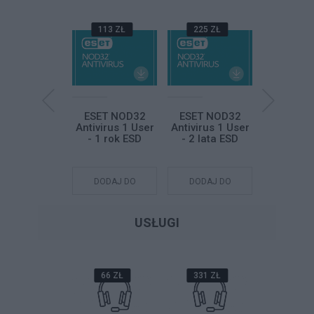
999 ZŁ
113 ZŁ
225 ZŁ
338 Z
osoft Office
ESET NOD32
ESET NOD32
ESET N
Home and
Antivirus 1 User
Antivirus 1 User
Antivirus
iness 2024
- 1 rok ESD
- 2 lata ESD
- 3 lat
olski ESD
DODAJ DO
DODAJ DO
DODAJ DO
DODAJ
KOSZYKA
KOSZYKA
KOSZYKA
KOSZY
USŁUGI
20 ZŁ
66 ZŁ
331 ZŁ
663 Z