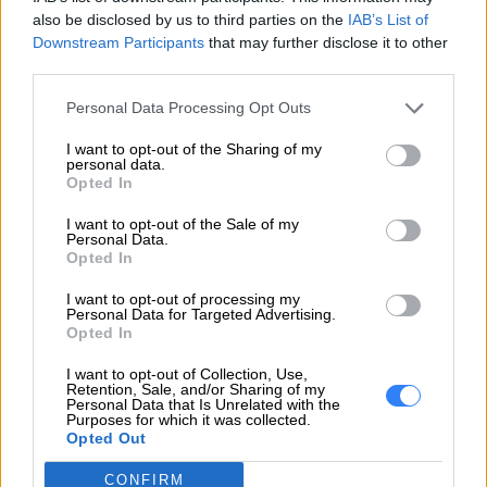
Liczba rdzeni
12
also be disclosed by us to third parties on the
IAB’s List of
procesora
Downstream Participants
that may further disclose it to other
third parties.
Liczba
zainstalowanych
1
Personal Data Processing Opt Outs
procesorów
I want to opt-out of the Sharing of my
personal data.
Chipset płyty
Opted In
Intel SoC
głównej
I want to opt-out of the Sale of my
Personal Data.
PassMark
Opted In
16140
procesora
I want to opt-out of processing my
Personal Data for Targeted Advertising.
Pamięć
Opted In
Pamięć
I want to opt-out of Collection, Use,
32 GB
Retention, Sale, and/or Sharing of my
zainstalowana
Personal Data that Is Unrelated with the
Purposes for which it was collected.
Opted Out
1 x 32 GB wlutowane
Typ pamięci
LPDDR5x
CONFIRM