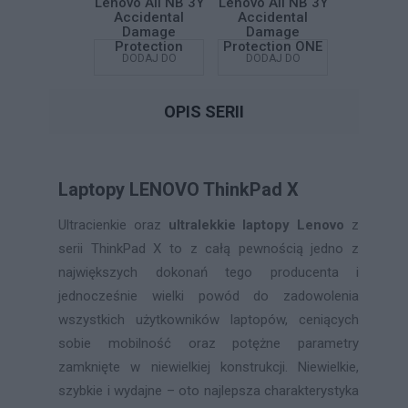
vo All NB 5Y
Lenovo All NB 3Y
Lenovo All NB 3Y
Lenovo Al
p Your Drive
Accidental
Accidental
Accide
Damage
Damage
Dama
Protection
Protection ONE
Protec
DODAJ DO
DODAJ DO
DODAJ DO
DODAJ
KOSZYKA
KOSZYKA
KOSZYKA
KOSZY
OPIS SERII
Laptopy LENOVO ThinkPad X
Ultracienkie oraz
ultralekkie laptopy Lenovo
z
serii ThinkPad X to z całą pewnością jedno z
największych dokonań tego producenta i
jednocześnie wielki powód do zadowolenia
wszystkich użytkowników laptopów, ceniących
sobie mobilność oraz potężne parametry
zamknięte w niewielkiej konstrukcji. Niewielkie,
szybkie i wydajne – oto najlepsza charakterystyka