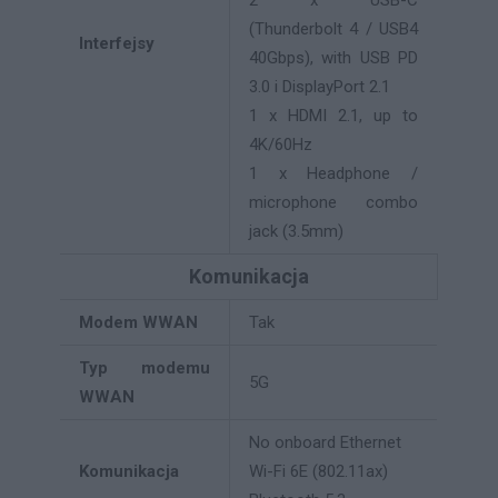
2 x USB-C
(Thunderbolt 4 / USB4
Interfejsy
40Gbps), with USB PD
3.0 i DisplayPort 2.1
1 x HDMI 2.1, up to
4K/60Hz
1 x Headphone /
microphone combo
jack (3.5mm)
Komunikacja
Modem WWAN
Tak
Typ modemu
5G
WWAN
No onboard Ethernet
Komunikacja
Wi-Fi 6E (802.11ax)