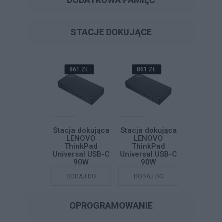
STACJE DOKUJĄCE
861 ZŁ
861 ZŁ
861 ZŁ
861 Z
cja dokująca
Stacja dokująca
Stacja dokująca
Stacja do
LENOVO
LENOVO
LENOVO
LENO
ThinkPad
ThinkPad
ThinkPad
Think
versal USB-C
Universal USB-C
Universal USB-C
Universal
90W
90W
90W
90
DODAJ DO
DODAJ DO
DODAJ DO
DODAJ
KOSZYKA
KOSZYKA
KOSZYKA
KOSZY
OPROGRAMOWANIE