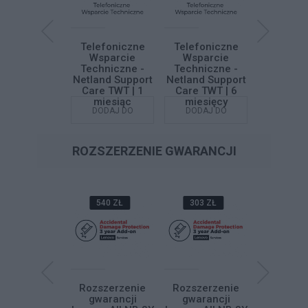
grywanie
Telefoniczne
Telefoniczne
Telefon
azu systemu
Wsparcie
Wsparcie
Wspar
dows 10 / 11
Techniczne -
Techniczne -
Technic
Netland Support
Netland Support
Netland S
Care TWT | 1
Care TWT | 6
Care TWT
miesiąc
miesięcy
miesi
DODAJ DO
DODAJ DO
DODAJ DO
DODAJ
KOSZYKA
KOSZYKA
KOSZYKA
KOSZY
ROZSZERZENIE GWARANCJI
425 ZŁ
540 ZŁ
303 ZŁ
893 Z
zszerzenie
Rozszerzenie
Rozszerzenie
Rozszer
gwarancji
gwarancji
gwarancji
gwaran