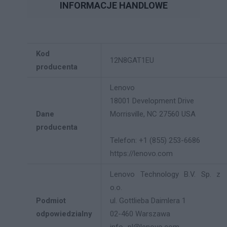
INFORMACJE HANDLOWE
Kod
12N8GAT1EU
producenta
Lenovo
18001 Development Drive
Dane
Morrisville, NC 27560 USA
producenta
Telefon: +1 (855) 253-6686
https://lenovo.com
Lenovo Technology B.V. Sp. z
o.o.
Podmiot
ul. Gottlieba Daimlera 1
odpowiedzialny
02-460 Warszawa
info_pl@lenovo.com