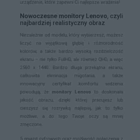
urządzenie, które zapewni Ci najlepsze wrażenia!
Nowoczesne monitory Lenovo
, czyli
najbardziej realistyczny obraz
Niezależnie od modelu, który wybierzesz, możesz
liczyć na wyjątkową głębię i różnorodność
kolorów, a także bardzo wysoką rozdzielczość
ekranu – nie tylko FullHD, ale również QHD, a więc
2560 x 1440. Bardzo długa przekątna ekranu,
całkowita eliminacja migotania, a także
innowacyjny certyfikat komfortu widzenia
powodują, że
monitory Lenovo
to doskonała
jakość obrazu, dzięki której pracujesz lub
cieszysz się rozrywką najlepiej, jak to tylko
możliwe, a do tego Twoje oczy są mniej
zmęczone.
5 gniazd cyfrowych oraz możliwość połączenia z