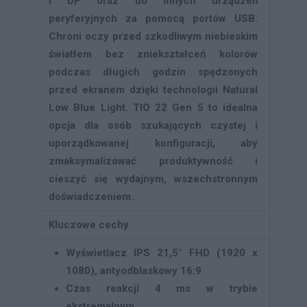
i DP oraz do innych urządzeń
peryferyjnych za pomocą portów USB.
Chroni oczy przed szkodliwym niebieskim
światłem bez zniekształceń kolorów
podczas długich godzin spędzonych
przed ekranem dzięki technologii Natural
Low Blue Light. TIO 22 Gen 5 to idealna
opcja dla osób szukających czystej i
uporządkowanej konfiguracji, aby
zmaksymalizować produktywność i
cieszyć się wydajnym, wszechstronnym
doświadczeniem.
Kluczowe cechy
Wyświetlacz IPS 21,5" FHD (1920 x
1080), antyodblaskowy 16:9
Czas reakcji 4 ms w trybie
ekstremalnym