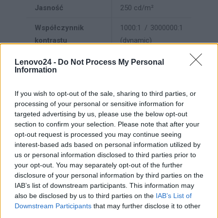
Jasność
250 cd/m²
Współczynnik
1000:1 / 3000000:1
kontrastu
(dynamic)
16,7 miliony
Lenovo24 -
Do Not Process My Personal
Obsługa kolorów
Information
kolorów
Paleta Kolorów
99% sRGB
If you wish to opt-out of the sale, sharing to third parties, or
processing of your personal or sensitive information for
4 ms (tryb maks.),
targeted advertising by us, please use the below opt-out
section to confirm your selection. Please note that after your
Czas reakcji
6 ms
opt-out request is processed you may continue seeing
(standardowo)
interest-based ads based on personal information utilized by
us or personal information disclosed to third parties prior to
Częstotliwość
your opt-out. You may separately opt-out of the further
odświeżania
30 - 75 Hz
disclosure of your personal information by third parties on the
pionowego
IAB’s list of downstream participants. This information may
also be disclosed by us to third parties on the
IAB’s List of
Częstotliwość
Downstream Participants
that may further disclose it to other
odświeżania
30 - 83 kHz
third parties.