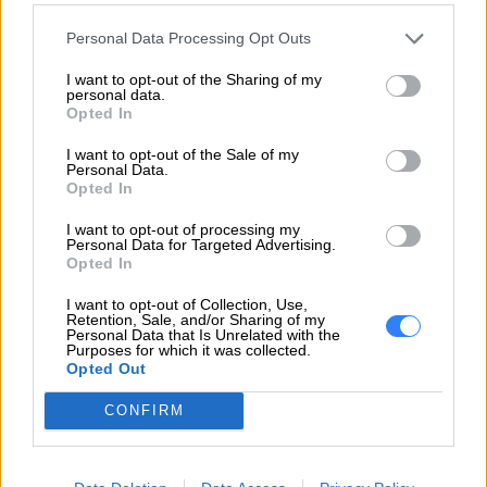
poziomego
Personal Data Processing Opt Outs
Poziomy kąt
I want to opt-out of the Sharing of my
178
personal data.
widzenia
Opted In
Pionowy kąt
I want to opt-out of the Sale of my
178
widzenia
Personal Data.
Opted In
Powłoka ekranu
Antyrefleksyjna
I want to opt-out of processing my
Personal Data for Targeted Advertising.
Technologia
Opted In
WLED
podświetlenia
I want to opt-out of Collection, Use,
Retention, Sale, and/or Sharing of my
Głębia Kolorów 8-
Personal Data that Is Unrelated with the
Purposes for which it was collected.
bit (6-bit + FRC),
Opted Out
Charakterystyka
faseta 2 mm (bok),
CONFIRM
technologia Natural
Low Blue Light