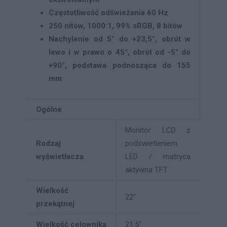
Częstotliwość odświeżania 60 Hz
250 nitów, 1000:1, 99% sRGB, 8 bitów
Nachylenie od 5° do +23,5°, obrót w
lewo i w prawo o 45°, obrót od -5° do
+90°, podstawa podnosząca do 155
mm
Ogólne
Monitor LCD z
Rodzaj
podświetleniem
wyświetlacza
LED / matryca
aktywna TFT
Wielkość
22"
przekątnej
Wielkość celownika
21.5"