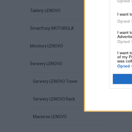
Opted 
Tablety LENOVO
I want t
Opted 
Smartfony MOTOROLA
I want 
Advertis
Opted 
Monitory LENOVO
I want t
of my P
was col
Serwery LENOVO
Opted 
Serwery LENOVO Tower
Serwery LENOVO Rack
Macierze LENOVO