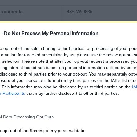
producenta
4XB7A90886
Lenovo
18001 Development Drive
 -
Do Not Process My Personal Information
Morrisville, NC 27560 USA
 producenta
to opt-out of the sale, sharing to third parties, or processing of your per
formation for targeted advertising by us, please use the below opt-out s
Telefon: +1 (855) 253-6686
r selection. Please note that after your opt-out request is processed y
https://lenovo.com
eing interest-based ads based on personal information utilized by us or
disclosed to third parties prior to your opt-out. You may separately opt-
Lenovo Technology B.V. Sp. z o.o.
losure of your personal information by third parties on the IAB’s list of
ul. Gottlieba Daimlera 1
. This information may also be disclosed by us to third parties on the
IA
iot odpowiedzialny
02-460 Warszawa
Participants
that may further disclose it to other third parties.
info_pl@lenovo.com
https://lenovo.com
l Data Processing Opt Outs
c techniczna
https://support.lenovo.com/pl/pl/
o opt-out of the Sharing of my personal data.