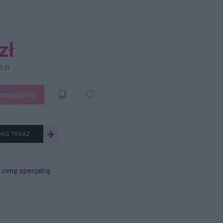
zł
5 zł
magazynie
ING TERAZ
 cenę specjalną