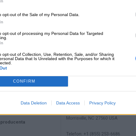
In
atybilna Wnęka:
3,5"
o opt-out of the Sale of my Personal Data.
macja o kompatybilnosci
In
to opt-out of processing my Personal Data for Targeted
jektowany dla:
Lenovo Storage D1212 4587
ing.
In
o opt-out of Collection, Use, Retention, Sale, and/or Sharing
INFORMACJE HAN
ersonal Data that Is Unrelated with the Purposes for which it
lected.
Out
CONFIRM
producenta
4XB7A12038
Lenovo
Data Deletion
Data Access
Privacy Policy
18001 Development Drive
Morrisville, NC 27560 USA
 producenta
Telefon: +1 (855) 253-6686