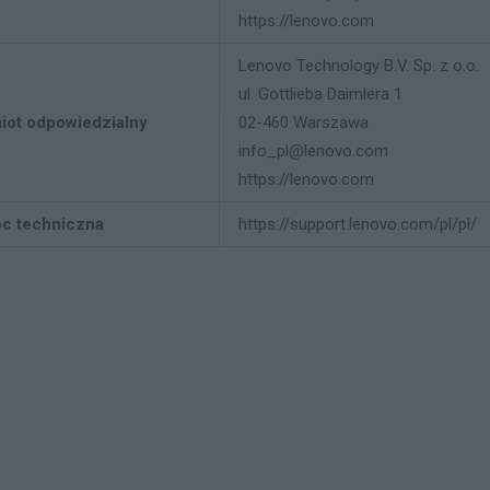
https://lenovo.com
Lenovo Technology B.V. Sp. z o.o.
ul. Gottlieba Daimlera 1
iot odpowiedzialny
02-460 Warszawa
info_pl@lenovo.com
https://lenovo.com
c techniczna
https://support.lenovo.com/pl/pl/