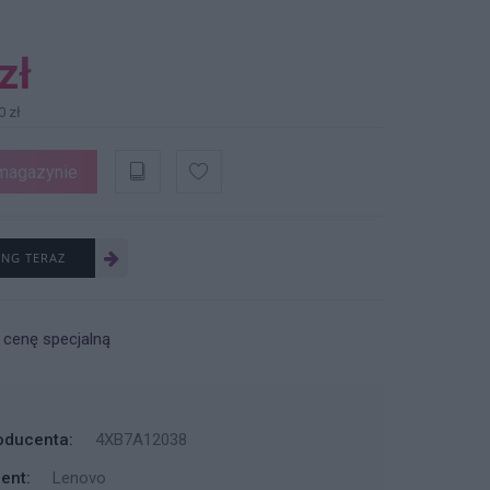
zł
0 zł
magazynie
ING TERAZ
 cenę specjalną
oducenta:
4XB7A12038
ent:
Lenovo