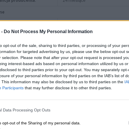
ancja producenta:
24 miesiące
ne
j urządzenia:
Dysk twardy - hot-swap - model ty
 -
Do Not Process My Personal Information
mność:
14 TB
to opt-out of the sale, sharing to third parties, or processing of your per
aj obudowy:
3,5"
formation for targeted advertising by us, please use the below opt-out s
r selection. Please note that after your opt-out request is processed y
ejs:
SAS 12Gb/s
eing interest-based ads based on personal information utilized by us or
disclosed to third parties prior to your opt-out. You may separately opt-
jność
losure of your personal information by third parties on the IAB’s list of
. This information may also be disclosed by us to third parties on the
IA
bkość transmisji
1.2 GBps (zewnętrzna)
Participants
that may further disclose it to other third parties.
zenia:
ość obrotowa:
7200 obr/min
l Data Processing Opt Outs
zerzenie i łączność
o opt-out of the Sharing of my personal data.
fejsy:
1 x SAS 12 Gb/s