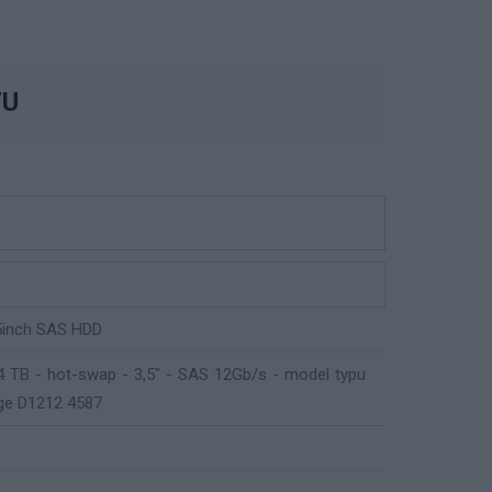
TU
5inch SAS HDD
4 TB - hot-swap - 3,5" - SAS 12Gb/s - model typu
age D1212 4587