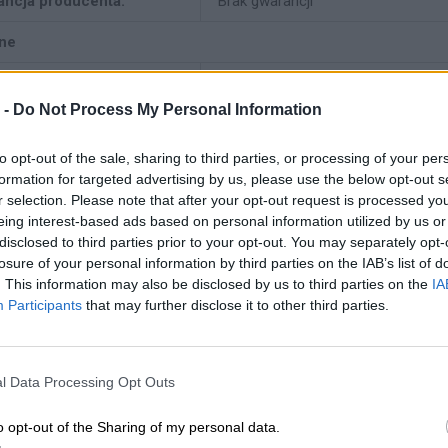
ancja producenta:
Brak gwarancji
ne
j urządzenia:
Dysk twardy - hot-swap
 -
Do Not Process My Personal Information
mność:
1.8 TB
to opt-out of the sale, sharing to third parties, or processing of your per
aj obudowy:
2,5"
formation for targeted advertising by us, please use the below opt-out s
r selection. Please note that after your opt-out request is processed y
ejs:
SAS
eing interest-based ads based on personal information utilized by us or
disclosed to third parties prior to your opt-out. You may separately opt-
jność
losure of your personal information by third parties on the IAB’s list of
. This information may also be disclosed by us to third parties on the
IA
ość obrotowa:
10000 obr/min
Participants
that may further disclose it to other third parties.
zerzenie i łączność
fejsy:
1 x SAS
l Data Processing Opt Outs
atybilna Wnęka:
2,5"
o opt-out of the Sharing of my personal data.