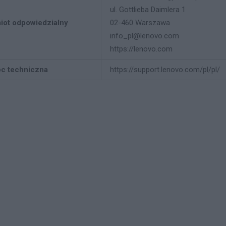
ul. Gottlieba Daimlera 1
iot odpowiedzialny
02-460 Warszawa
info_pl@lenovo.com
https://lenovo.com
c techniczna
https://support.lenovo.com/pl/pl/