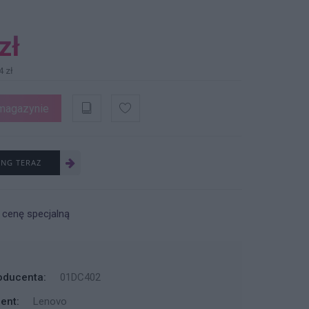
zł
4 zł
magazynie
ING TERAZ
 cenę specjalną
oducenta:
01DC402
ent:
Lenovo