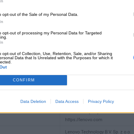
In
macja o kompatybilnosci
jektowany dla:
Lenovo Storage D1224 4587
o opt-out of the Sale of my Personal Data.
In
to opt-out of processing my Personal Data for Targeted
INFORMACJE HAN
ing.
In
o opt-out of Collection, Use, Retention, Sale, and/or Sharing
ersonal Data that Is Unrelated with the Purposes for which it
lected.
Out
producenta
01DC402
CONFIRM
Lenovo
18001 Development Drive
Morrisville, NC 27560 USA
 producenta
Data Deletion
Data Access
Privacy Policy
Telefon: +1 (855) 253-6686
https://lenovo.com
Lenovo Technology B.V. Sp. z o.o.