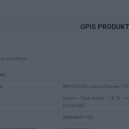
OPIS PRODUK
kt:
a:
IBM 01DC402 Lenovo Storage 1.8T
Lenovo - Dysk twardy - 1.8 TB - h
D1224 4587
0889488417728