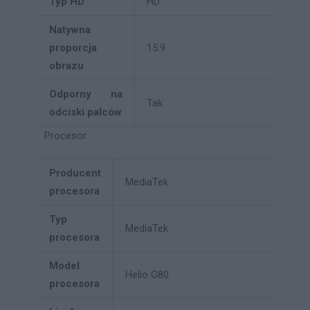
Typ HD
HD
Natywna
proporcja
15:9
obrazu
Odporny na
Tak
odciski palców
Procesor
Producent
MediaTek
procesora
Typ
MediaTek
procesora
Model
Helio G80
procesora