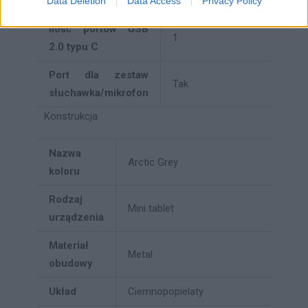
Data Deletion
Data Access
Privacy Policy
Ilość portów USB
1
2.0 typu C
Port dla zestaw
Tak
słuchawka/mikrofon
Konstrukcja
Nazwa
Arctic Grey
koloru
Rodzaj
Mini tablet
urządzenia
Materiał
Metal
obudowy
Układ
Ciemnopopielaty