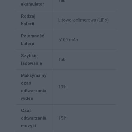
Tak
akumulator
Rodzaj
Litowo-polimerowa (LiPo)
baterii
Pojemność
5100 mAh
baterii
Szybkie
Tak
ładowanie
Maksymalny
czas
13 h
odtwarzania
wideo
Czas
odtwarzania
15 h
muzyki