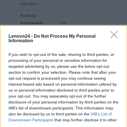
ostrości
Funkcja
wykrywania
Tak
twarzy
Lenovo24 -
Do Not Process My Personal
Information
Przednia
Tak
kamera
If you wish to opt-out of the sale, sharing to third parties, or
processing of your personal or sensitive information for
Rozdzielczość
targeted advertising by us, please use the below opt-out
przedniej
2 Mpix
section to confirm your selection. Please note that after your
kamery
opt-out request is processed you may continue seeing
interest-based ads based on personal information utilized by
Kąt widzenia
us or personal information disclosed to third parties prior to
przedniego
73°
your opt-out. You may separately opt-out of the further
aparatu (FOV)
disclosure of your personal information by third parties on the
IAB’s list of downstream participants. This information may
Sieć
also be disclosed by us to third parties on the
IAB’s List of
Downstream Participants
that may further disclose it to other
third parties.