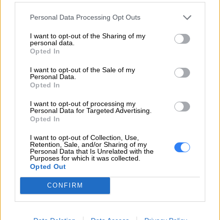
Łączność z
siecią
Nie
Personal Data Processing Opt Outs
komórkową
I want to opt-out of the Sharing of my
personal data.
Bluetooth
Tak
Opted In
Wersja
I want to opt-out of the Sale of my
5.1
Personal Data.
Bluetooth
Opted In
Podstawowy
I want to opt-out of processing my
Personal Data for Targeted Advertising.
standard
Wi-Fi 5 (802.11ac)
Opted In
Wi-Fi
I want to opt-out of Collection, Use,
Standardy
Retention, Sale, and/or Sharing of my
Wi-Fi 5 (802.11ac)
Personal Data that Is Unrelated with the
Wi- Fi
Purposes for which it was collected.
Opted Out
NFC
Nie
CONFIRM
WWAN
Niezainstalowany
Porty i interfejsy