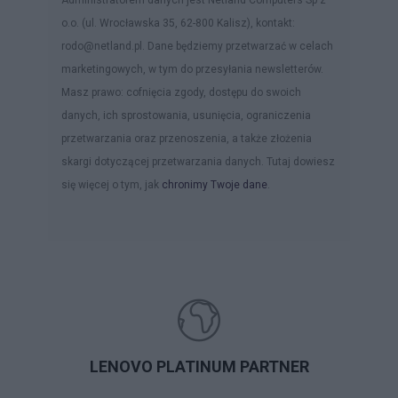
Administratorem danych jest Netland Computers Sp z
o.o. (ul. Wrocławska 35, 62-800 Kalisz), kontakt:
rodo@netland.pl. Dane będziemy przetwarzać w celach
marketingowych, w tym do przesyłania newsletterów.
Masz prawo: cofnięcia zgody, dostępu do swoich
danych, ich sprostowania, usunięcia, ograniczenia
przetwarzania oraz przenoszenia, a także złożenia
skargi dotyczącej przetwarzania danych. Tutaj dowiesz
się więcej o tym, jak
chronimy Twoje dane
.
LENOVO PLATINUM PARTNER