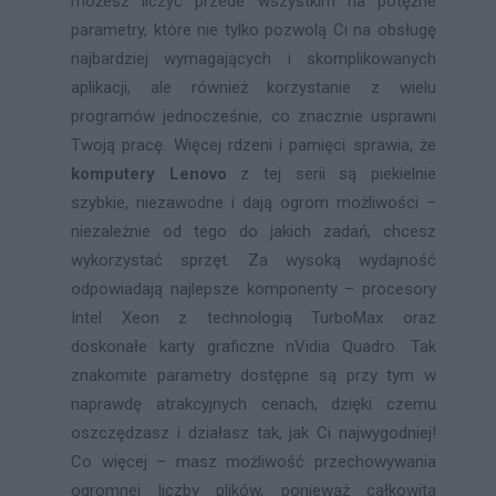
możesz liczyć przede wszystkim na potężne
parametry, które nie tylko pozwolą Ci na obsługę
najbardziej wymagających i skomplikowanych
aplikacji, ale również korzystanie z wielu
programów jednocześnie, co znacznie usprawni
Twoją pracę. Więcej rdzeni i pamięci sprawia, że
komputery Lenovo
z tej serii są piekielnie
szybkie, niezawodne i dają ogrom możliwości –
niezależnie od tego do jakich zadań, chcesz
wykorzystać sprzęt. Za wysoką wydajność
odpowiadają najlepsze komponenty – procesory
Intel Xeon z technologią TurboMax oraz
doskonałe karty graficzne nVidia Quadro. Tak
znakomite parametry dostępne są przy tym w
naprawdę atrakcyjnych cenach, dzięki czemu
oszczędzasz i działasz tak, jak Ci najwygodniej!
Co więcej – masz możliwość przechowywania
ogromnej liczby plików, ponieważ całkowita