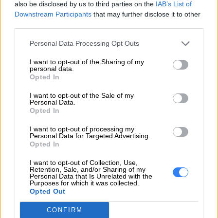
also be disclosed by us to third parties on the
IAB’s List of
Kod
Downstream Participants
that may further disclose it to other
PX-config
producenta
third parties.
Lenovo
Personal Data Processing Opt Outs
18001 Development Drive
I want to opt-out of the Sharing of my
Dane
Morrisville, NC 27560 USA
personal data.
Opted In
producenta
Telefon: +1 (855) 253-6686
I want to opt-out of the Sale of my
Personal Data.
https://lenovo.com
Opted In
Lenovo Technology B.V. Sp. z
I want to opt-out of processing my
Personal Data for Targeted Advertising.
o.o.
Opted In
Podmiot
ul. Gottlieba Daimlera 1
I want to opt-out of Collection, Use,
odpowiedzialny
02-460 Warszawa
Retention, Sale, and/or Sharing of my
Personal Data that Is Unrelated with the
info_pl@lenovo.com
Purposes for which it was collected.
https://lenovo.com
Opted Out
Pomoc
CONFIRM
https://support.lenovo.com/pl/pl/