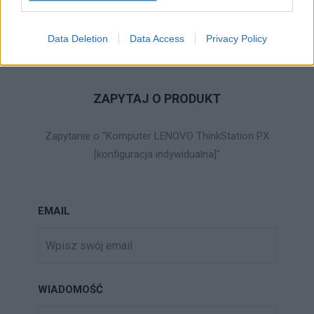
techniczna
Data Deletion
Data Access
Privacy Policy
ZAPYTAJ O PRODUKT
Zapytanie o "Komputer LENOVO ThinkStation PX
[konfiguracja indywidualna]"
EMAIL
WIADOMOŚĆ