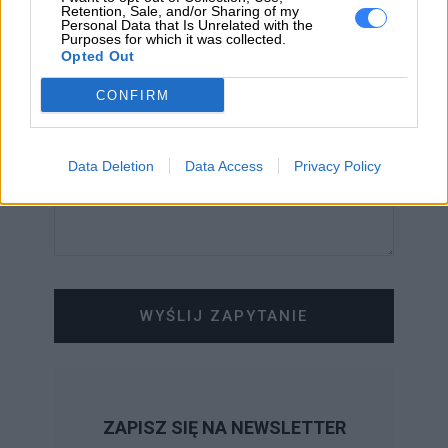
Retention, Sale, and/or Sharing of my
Personal Data that Is Unrelated with the
WIADOMOŚĆ
Purposes for which it was collected.
Opted Out
CONFIRM
Data Deletion
Data Access
Privacy Policy
WYŚLIJ ZAPYTANIE
ZAPISZ SIĘ NA NEWSLETTER