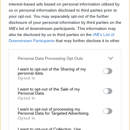
https://lenovo.com
interest-based ads based on personal information utilized by
us or personal information disclosed to third parties prior to
Pomoc
your opt-out. You may separately opt-out of the further
https://support.lenovo.com/pl/pl/
disclosure of your personal information by third parties on the
techniczna
IAB’s list of downstream participants. This information may
also be disclosed by us to third parties on the
IAB’s List of
Downstream Participants
that may further disclose it to other
third parties.
Personal Data Processing Opt Outs
ZAPYTAJ O PRODUKT
I want to opt-out of the Sharing of my
personal data.
Zapytanie o "Bateria Lenovo 4-Cell 48Wh
Opted In
5B10N00766"
I want to opt-out of the Sale of my
Personal Data.
Opted In
EMAIL
I want to opt-out of processing my
Personal Data for Targeted Advertising.
Opted In
I want to opt-out of Collection, Use,