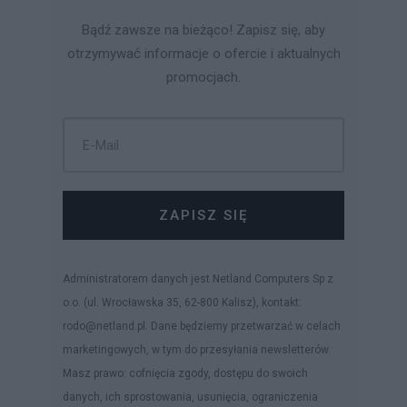
Bądź zawsze na bieżąco! Zapisz się, aby
otrzymywać informacje o ofercie i aktualnych
promocjach.
ZAPISZ SIĘ
Administratorem danych jest Netland Computers Sp z
o.o. (ul. Wrocławska 35, 62-800 Kalisz), kontakt:
rodo@netland.pl. Dane będziemy przetwarzać w celach
marketingowych, w tym do przesyłania newsletterów.
Masz prawo: cofnięcia zgody, dostępu do swoich
danych, ich sprostowania, usunięcia, ograniczenia