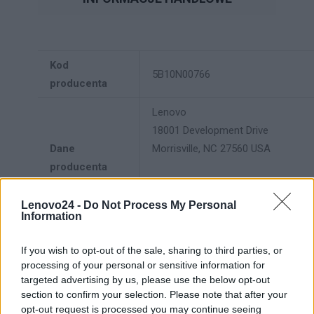
Kod
5B10N00766
producenta
Lenovo
18001 Development Drive
Dane
Morrisville, NC 27560 USA
producenta
Telefon: +1 (855) 253-6686
https://lenovo.com
Lenovo24 -
Do Not Process My Personal
Information
Lenovo Technology B.V. Sp. z
o.o.
If you wish to opt-out of the sale, sharing to third parties, or
processing of your personal or sensitive information for
Podmiot
ul. Gottlieba Daimlera 1
targeted advertising by us, please use the below opt-out
odpowiedzialny
02-460 Warszawa
section to confirm your selection. Please note that after your
info_pl@lenovo.com
opt-out request is processed you may continue seeing