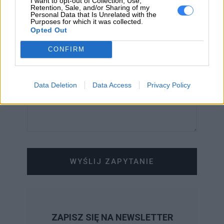
I want to opt-out of Collection, Use,
Retention, Sale, and/or Sharing of my
Personal Data that Is Unrelated with the
Purposes for which it was collected.
WIADOMOŚĆ
Opted Out
CONFIRM
Data Deletion
Data Access
Privacy Policy
WYŚLIJ ZAPYTANIE
ZAPISZ SIĘ NA NEWSLETTER