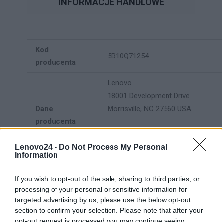
INFORMACJE HANDLOWE
Kod
5B10Q71254
producenta
Lenovo
18001 Development Drive
Dane
Morrisville, NC 27560 USA
producenta
Telefon: +1 (855) 253-6686
Lenovo24 -
Do Not Process My Personal
https://lenovo.com
Information
Lenovo Technology B.V. Sp. z
If you wish to opt-out of the sale, sharing to third parties, or
o.o.
processing of your personal or sensitive information for
Podmiot
ul. Gottlieba Daimlera 1
targeted advertising by us, please use the below opt-out
odpowiedzialny
02-460 Warszawa
section to confirm your selection. Please note that after your
info_pl@lenovo.com
opt-out request is processed you may continue seeing