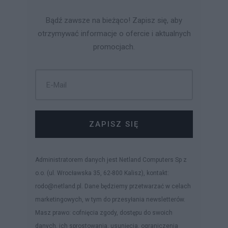
Bądź zawsze na bieżąco! Zapisz się, aby
otrzymywać informacje o ofercie i aktualnych
promocjach.
ZAPISZ SIĘ
Administratorem danych jest Netland Computers Sp z
o.o. (ul. Wrocławska 35, 62-800 Kalisz), kontakt:
rodo@netland.pl. Dane będziemy przetwarzać w celach
marketingowych, w tym do przesyłania newsletterów.
Masz prawo: cofnięcia zgody, dostępu do swoich
danych, ich sprostowania, usunięcia, ograniczenia