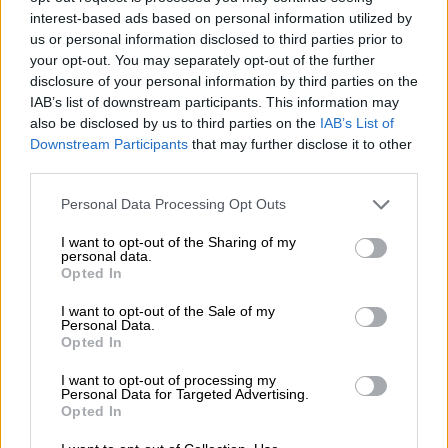
interest-based ads based on personal information utilized by
https://lenovo.com
us or personal information disclosed to third parties prior to
your opt-out. You may separately opt-out of the further
Pomoc
https://support.lenovo.com/pl/pl/
disclosure of your personal information by third parties on the
techniczna
IAB’s list of downstream participants. This information may
also be disclosed by us to third parties on the
IAB’s List of
Downstream Participants
that may further disclose it to other
third parties.
Personal Data Processing Opt Outs
ZAPYTAJ O PRODUKT
I want to opt-out of the Sharing of my
personal data.
Zapytanie o "Bateria Lenovo 3-Cell45Wh
Opted In
5B10Q71254"
I want to opt-out of the Sale of my
Personal Data.
Opted In
EMAIL
I want to opt-out of processing my
Personal Data for Targeted Advertising.
Opted In