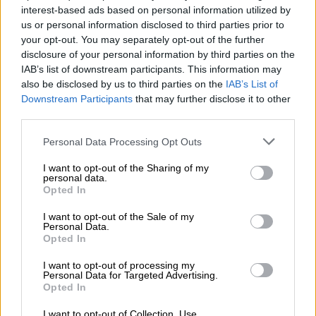
https://lenovo.com
interest-based ads based on personal information utilized by
us or personal information disclosed to third parties prior to
Pomoc
your opt-out. You may separately opt-out of the further
https://support.lenovo.com/pl/pl/
disclosure of your personal information by third parties on the
techniczna
IAB’s list of downstream participants. This information may
also be disclosed by us to third parties on the
IAB’s List of
Downstream Participants
that may further disclose it to other
third parties.
Personal Data Processing Opt Outs
ZAPYTAJ O PRODUKT
I want to opt-out of the Sharing of my
personal data.
Zapytanie o "Bateria Lenovo 3-Cell 57Wh
Opted In
02DL013"
I want to opt-out of the Sale of my
Personal Data.
Opted In
EMAIL
I want to opt-out of processing my
Personal Data for Targeted Advertising.
Opted In
I want to opt-out of Collection, Use,