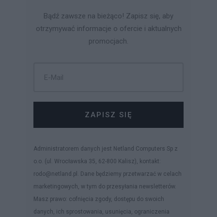
Bądź zawsze na bieżąco! Zapisz się, aby
otrzymywać informacje o ofercie i aktualnych
promocjach.
ZAPISZ SIĘ
Administratorem danych jest Netland Computers Sp z
o.o. (ul. Wrocławska 35, 62-800 Kalisz), kontakt:
rodo@netland.pl. Dane będziemy przetwarzać w celach
marketingowych, w tym do przesyłania newsletterów.
Masz prawo: cofnięcia zgody, dostępu do swoich
danych, ich sprostowania, usunięcia, ograniczenia