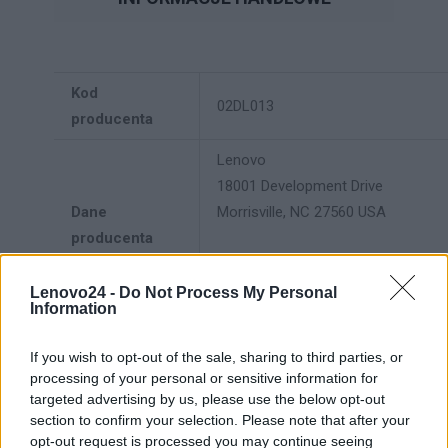
Kod
02DL013
producenta
Lenovo
18001 Development Drive
Dane
Morrisville, NC 27560 USA
producenta
Telefon: +1 (855) 253-6686
https://lenovo.com
Lenovo24 -
Do Not Process My Personal
Information
Lenovo Technology B.V. Sp. z
o.o.
If you wish to opt-out of the sale, sharing to third parties, or
processing of your personal or sensitive information for
Podmiot
ul. Gottlieba Daimlera 1
targeted advertising by us, please use the below opt-out
odpowiedzialny
02-460 Warszawa
section to confirm your selection. Please note that after your
info_pl@lenovo.com
opt-out request is processed you may continue seeing