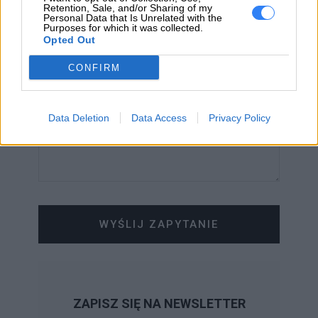
Retention, Sale, and/or Sharing of my
Personal Data that Is Unrelated with the
WIADOMOŚĆ
Purposes for which it was collected.
Opted Out
CONFIRM
Data Deletion
Data Access
Privacy Policy
WYŚLIJ ZAPYTANIE
ZAPISZ SIĘ NA NEWSLETTER