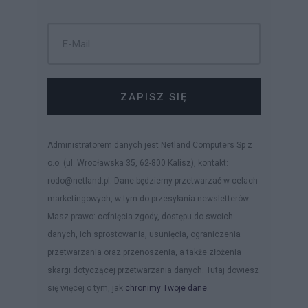
ZAPISZ SIĘ
Administratorem danych jest Netland Computers Sp z
o.o. (ul. Wrocławska 35, 62-800 Kalisz), kontakt:
rodo@netland.pl. Dane będziemy przetwarzać w celach
marketingowych, w tym do przesyłania newsletterów.
Masz prawo: cofnięcia zgody, dostępu do swoich
danych, ich sprostowania, usunięcia, ograniczenia
przetwarzania oraz przenoszenia, a także złożenia
skargi dotyczącej przetwarzania danych. Tutaj dowiesz
się więcej o tym, jak
chronimy Twoje dane
.