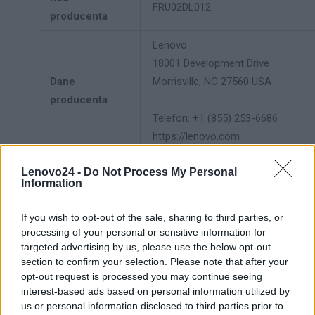
FRU02DL012
producenta
Lenovo
18001 Development Drive
Dane
Morrisville, NC 27560 USA
producenta
Telefon: +1 (855) 253-6686
https://lenovo.com
Lenovo Technology B.V. Sp. z
Lenovo24 -
Do Not Process My Personal
Information
o.o.
Podmiot
ul. Gottlieba Daimlera 1
If you wish to opt-out of the sale, sharing to third parties, or
odpowiedzialny
02-460 Warszawa
processing of your personal or sensitive information for
info_pl@lenovo.com
targeted advertising by us, please use the below opt-out
https://lenovo.com
section to confirm your selection. Please note that after your
opt-out request is processed you may continue seeing
Pomoc
interest-based ads based on personal information utilized by
https://support.lenovo.com/pl/pl/
techniczna
us or personal information disclosed to third parties prior to