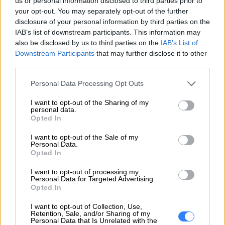
us or personal information disclosed to third parties prior to
Gen 2 20W6, 20W7
your opt-out. You may separately opt-out of the further
Lenovo ThinkPad P15v
disclosure of your personal information by third parties on the
IAB’s list of downstream participants. This information may
Gen 1 20TR
also be disclosed by us to third parties on the
IAB’s List of
Lenovo ThinkPad T14
Downstream Participants
that may further disclose it to other
Gen 2 20W0, 20W1
third parties.
Lenovo ThinkPad T14s
Personal Data Processing Opt Outs
Gen 2 20WN
Lenovo ThinkPad T15
I want to opt-out of the Sharing of my
personal data.
Gen 2 20W4, 20W5
Opted In
Lenovo ThinkPad T15g
I want to opt-out of the Sale of my
Gen 1 20UR, 20US
Personal Data.
Lenovo ThinkPad T15p
Opted In
Gen 1 20TM
I want to opt-out of processing my
Lenovo ThinkPad X1
Personal Data for Targeted Advertising.
Opted In
Carbon Gen 9 20XW,
20XX
I want to opt-out of Collection, Use,
Retention, Sale, and/or Sharing of my
Lenovo ThinkPad X1
Personal Data that Is Unrelated with the