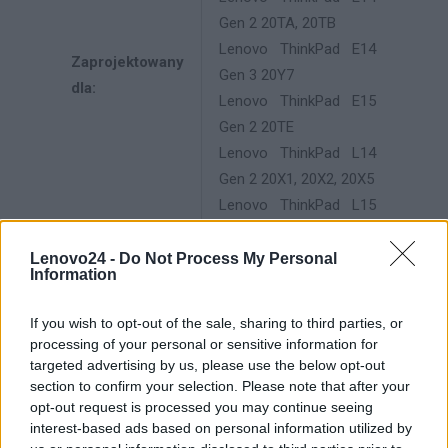
Gen 2 20TA, 20TB
Lenovo ThinkPad E14
Zaprojektowany
Gen 3 20Y7
dla:
Lenovo ThinkPad E15
Gen 2 20TE
Lenovo ThinkPad L14
Gen 2 20X1, 20X2, 20X5
Lenovo ThinkPad L15
Gen 2 20X3, 20X4, 20X7
Lenovo ThinkPad P1
Lenovo24 -
Do Not Process My Personal
Information
(3rd Gen) 20TJ
Lenovo ThinkPad P14s
If you wish to opt-out of the sale, sharing to third parties, or
Gen 1 20Y1, 20Y2
processing of your personal or sensitive information for
Lenovo ThinkPad P14s
targeted advertising by us, please use the below opt-out
section to confirm your selection. Please note that after your
Gen 2 20VX, 20VY,
opt-out request is processed you may continue seeing
21A0
interest-based ads based on personal information utilized by
Lenovo ThinkPad P15s