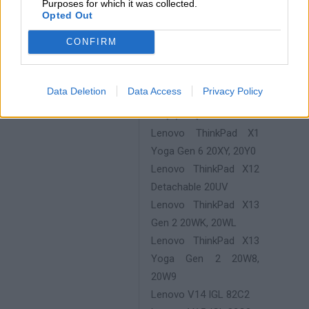
Purposes for which it was collected.
Fold Gen 1 20RK, 20RL
Opted Out
Lenovo ThinkPad X1
CONFIRM
Nano Gen 1 20UN,
20UQ
Lenovo ThinkPad X1
Data Deletion
Data Access
Privacy Policy
Titanium Yoga Gen 1
20QA, 20QB
Lenovo ThinkPad X1
Yoga Gen 6 20XY, 20Y0
Lenovo ThinkPad X12
Detachable 20UV
Lenovo ThinkPad X13
Gen 2 20WK, 20WL
Lenovo ThinkPad X13
Yoga Gen 2 20W8,
20W9
Lenovo V14 IGL 82C2