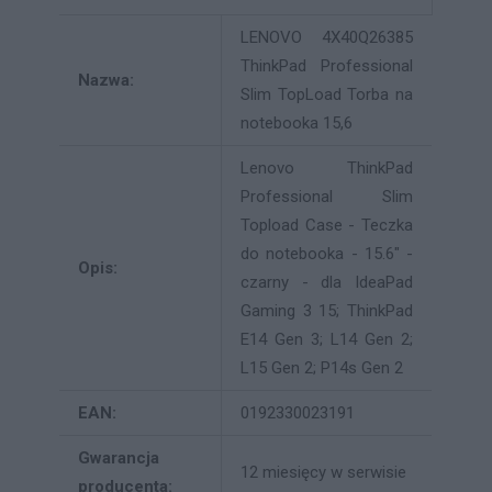
LENOVO 4X40Q26385
ThinkPad Professional
Nazwa:
Slim TopLoad Torba na
notebooka 15,6
Lenovo ThinkPad
Professional Slim
Topload Case - Teczka
do notebooka - 15.6" -
Opis:
czarny - dla IdeaPad
Gaming 3 15; ThinkPad
E14 Gen 3; L14 Gen 2;
L15 Gen 2; P14s Gen 2
EAN:
0192330023191
Gwarancja
12 miesięcy w serwisie
producenta: