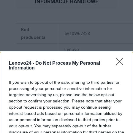
INFORMACJE HANDLOWE
Kod
5B10W67428
producenta
Lenovo
18001 Development Drive
Lenovo24 -
Do Not Process My Personal
Dane
Morrisville, NC 27560 USA
Information
producenta
Telefon: +1 (855) 253-6686
If you wish to opt-out of the sale, sharing to third parties, or
https://lenovo.com
processing of your personal or sensitive information for
targeted advertising by us, please use the below opt-out
Lenovo Technology B.V. Sp. z
section to confirm your selection. Please note that after your
opt-out request is processed you may continue seeing
o.o.
interest-based ads based on personal information utilized by
Podmiot
ul. Gottlieba Daimlera 1
us or personal information disclosed to third parties prior to
odpowiedzialny
02-460 Warszawa
your opt-out. You may separately opt-out of the further
info_pl@lenovo.com
disclosure of your personal information by third parties on the