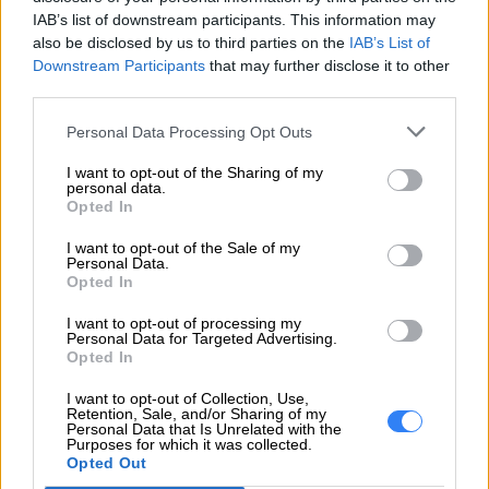
IAB’s list of downstream participants. This information may
https://lenovo.com
also be disclosed by us to third parties on the
IAB’s List of
Downstream Participants
that may further disclose it to other
Pomoc
https://support.lenovo.com/pl/pl/
third parties.
techniczna
Personal Data Processing Opt Outs
I want to opt-out of the Sharing of my
personal data.
Opted In
ZAPYTAJ O PRODUKT
I want to opt-out of the Sale of my
Personal Data.
Opted In
Zapytanie o "Bateria Lenovo 4-cell 45Wh
I want to opt-out of processing my
L17C4PB0 5B10W67428"
Personal Data for Targeted Advertising.
Opted In
I want to opt-out of Collection, Use,
Retention, Sale, and/or Sharing of my
EMAIL
Personal Data that Is Unrelated with the
Purposes for which it was collected.
Opted Out