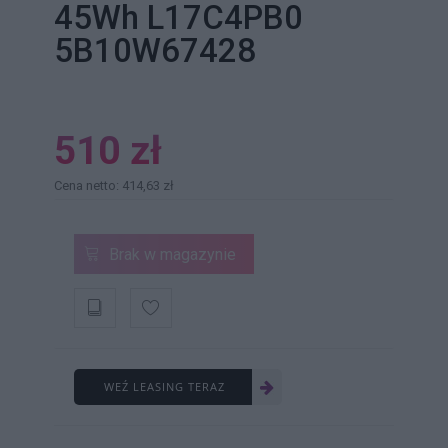
45Wh L17C4PB0
5B10W67428
510 zł
Cena netto: 414,63 zł
Brak w magazynie
WEŹ LEASING TERAZ