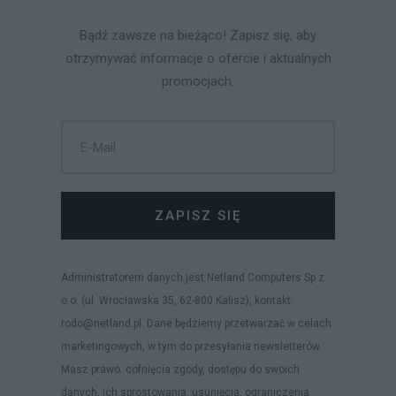
Bądź zawsze na bieżąco! Zapisz się, aby
otrzymywać informacje o ofercie i aktualnych
promocjach.
ZAPISZ SIĘ
Administratorem danych jest Netland Computers Sp z
o.o. (ul. Wrocławska 35, 62-800 Kalisz), kontakt:
rodo@netland.pl. Dane będziemy przetwarzać w celach
marketingowych, w tym do przesyłania newsletterów.
Masz prawo: cofnięcia zgody, dostępu do swoich
danych, ich sprostowania, usunięcia, ograniczenia