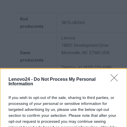
Kod
5B10J40264
producenta
Lenovo
18001 Development Drive
Dane
Morrisville, NC 27560 USA
producenta
Telefon: +1 (855) 253-6686
https://lenovo.com
Lenovo24 -
Do Not Process My Personal
Information
Lenovo Technology B.V. Sp. z
o.o.
If you wish to opt-out of the sale, sharing to third parties, or
Podmiot
ul. Gottlieba Daimlera 1
processing of your personal or sensitive information for
odpowiedzialny
02-460 Warszawa
targeted advertising by us, please use the below opt-out
section to confirm your selection. Please note that after your
info_pl@lenovo.com
opt-out request is processed you may continue seeing
https://lenovo.com