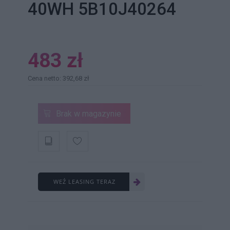
40WH 5B10J40264
483 zł
Cena netto: 392,68 zł
Brak w magazynie
WEŹ LEASING TERAZ