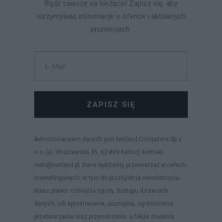
Bądź zawsze na bieżąco! Zapisz się, aby
otrzymywać informacje o ofercie i aktualnych
promocjach.
ZAPISZ SIĘ
Administratorem danych jest Netland Computers Sp z
o.o. (ul. Wrocławska 35, 62-800 Kalisz), kontakt:
rodo@netland.pl. Dane będziemy przetwarzać w celach
marketingowych, w tym do przesyłania newsletterów.
Masz prawo: cofnięcia zgody, dostępu do swoich
danych, ich sprostowania, usunięcia, ograniczenia
przetwarzania oraz przenoszenia, a także złożenia