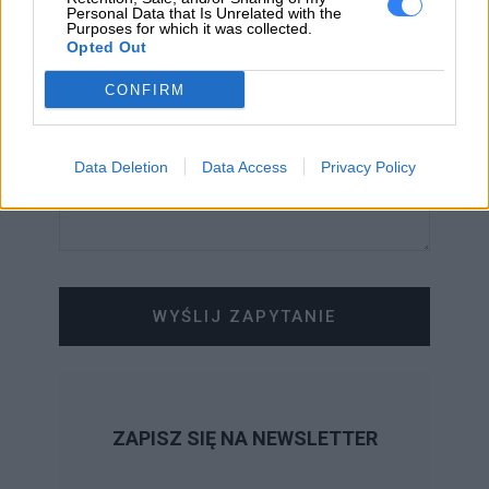
WIADOMOŚĆ
Personal Data that Is Unrelated with the
Purposes for which it was collected.
Opted Out
CONFIRM
Data Deletion
Data Access
Privacy Policy
WYŚLIJ ZAPYTANIE
ZAPISZ SIĘ NA NEWSLETTER