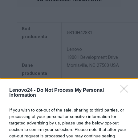
Kod
5B10H42831
producenta
Lenovo
18001 Development Drive
Dane
Morrisville, NC 27560 USA
producenta
Telefon: +1 (855) 253-6686
https://lenovo.com
Lenovo24 -
Do Not Process My Personal
Information
Lenovo Technology B.V. Sp. z
o.o.
If you wish to opt-out of the sale, sharing to third parties, or
processing of your personal or sensitive information for
Podmiot
ul. Gottlieba Daimlera 1
targeted advertising by us, please use the below opt-out
odpowiedzialny
02-460 Warszawa
section to confirm your selection. Please note that after your
info_pl@lenovo.com
opt-out request is processed you may continue seeing