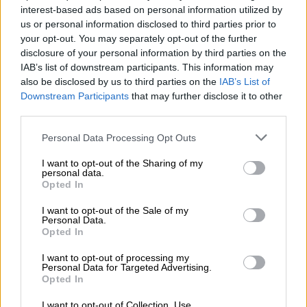
https://lenovo.com
interest-based ads based on personal information utilized by
us or personal information disclosed to third parties prior to
Pomoc
your opt-out. You may separately opt-out of the further
https://support.lenovo.com/pl/pl/
disclosure of your personal information by third parties on the
techniczna
IAB’s list of downstream participants. This information may
also be disclosed by us to third parties on the
IAB’s List of
Downstream Participants
that may further disclose it to other
third parties.
Personal Data Processing Opt Outs
ZAPYTAJ O PRODUKT
I want to opt-out of the Sharing of my
personal data.
Zapytanie o "Bateria Lenovo 3-cell 24WH
Opted In
5B10H42831"
I want to opt-out of the Sale of my
Personal Data.
Opted In
EMAIL
I want to opt-out of processing my
Personal Data for Targeted Advertising.
Opted In
I want to opt-out of Collection, Use,