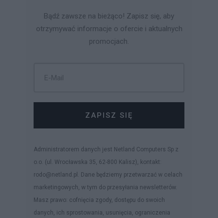
Bądź zawsze na bieżąco! Zapisz się, aby
otrzymywać informacje o ofercie i aktualnych
promocjach.
ZAPISZ SIĘ
Administratorem danych jest Netland Computers Sp z
o.o. (ul. Wrocławska 35, 62-800 Kalisz), kontakt:
rodo@netland.pl. Dane będziemy przetwarzać w celach
marketingowych, w tym do przesyłania newsletterów.
Masz prawo: cofnięcia zgody, dostępu do swoich
danych, ich sprostowania, usunięcia, ograniczenia