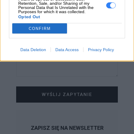
Retention, Sale, and/or Sharing of my
Personal Data that Is Unrelated with the
WIADOMOŚĆ
Purposes for which it was collected.
Opted Out
CONFIRM
Data Deletion
Data Access
Privacy Policy
WYŚLIJ ZAPYTANIE
ZAPISZ SIĘ NA NEWSLETTER