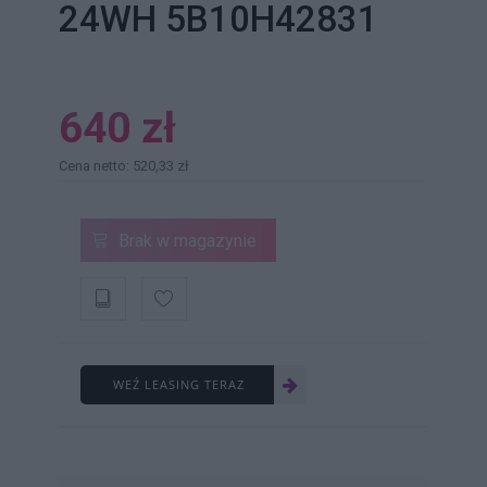
24WH 5B10H42831
640 zł
Cena netto: 520,33 zł
Brak w magazynie
WEŹ LEASING TERAZ