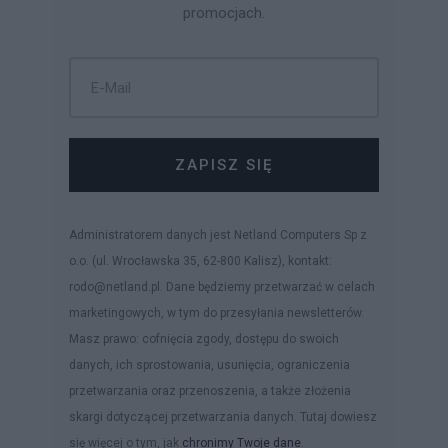
promocjach.
ZAPISZ SIĘ
Administratorem danych jest Netland Computers Sp z
o.o. (ul. Wrocławska 35, 62-800 Kalisz), kontakt:
rodo@netland.pl. Dane będziemy przetwarzać w celach
marketingowych, w tym do przesyłania newsletterów.
Masz prawo: cofnięcia zgody, dostępu do swoich
danych, ich sprostowania, usunięcia, ograniczenia
przetwarzania oraz przenoszenia, a także złożenia
skargi dotyczącej przetwarzania danych. Tutaj dowiesz
się więcej o tym, jak
chronimy Twoje dane
.