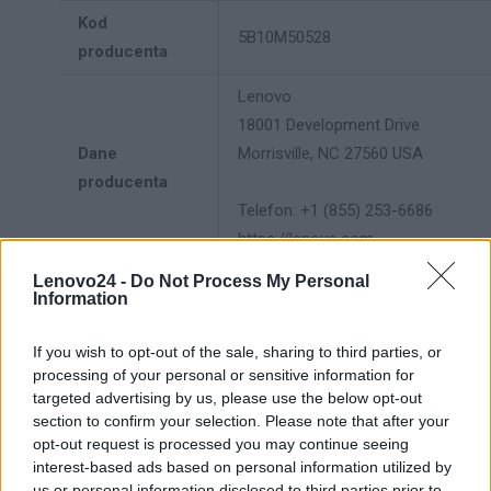
Kod
5B10M50528
producenta
Lenovo
18001 Development Drive
Dane
Morrisville, NC 27560 USA
producenta
Telefon: +1 (855) 253-6686
https://lenovo.com
Lenovo24 -
Do Not Process My Personal
Lenovo Technology B.V. Sp. z
Information
o.o.
Podmiot
ul. Gottlieba Daimlera 1
If you wish to opt-out of the sale, sharing to third parties, or
odpowiedzialny
02-460 Warszawa
processing of your personal or sensitive information for
info_pl@lenovo.com
targeted advertising by us, please use the below opt-out
section to confirm your selection. Please note that after your
https://lenovo.com
opt-out request is processed you may continue seeing
interest-based ads based on personal information utilized by
Pomoc
https://support.lenovo.com/pl/pl/
us or personal information disclosed to third parties prior to