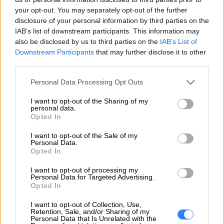
techniczna
your opt-out. You may separately opt-out of the further
disclosure of your personal information by third parties on the
IAB’s list of downstream participants. This information may
also be disclosed by us to third parties on the
IAB’s List of
Downstream Participants
that may further disclose it to other
third parties.
ZAPYTAJ O PRODUKT
Personal Data Processing Opt Outs
Zapytanie o "Bateria Lenovo 2-cell 35WH
I want to opt-out of the Sharing of my
personal data.
5B10M50528"
Opted In
I want to opt-out of the Sale of my
Personal Data.
EMAIL
Opted In
I want to opt-out of processing my
Personal Data for Targeted Advertising.
Opted In
I want to opt-out of Collection, Use,
WIADOMOŚĆ
Retention, Sale, and/or Sharing of my
Personal Data that Is Unrelated with the