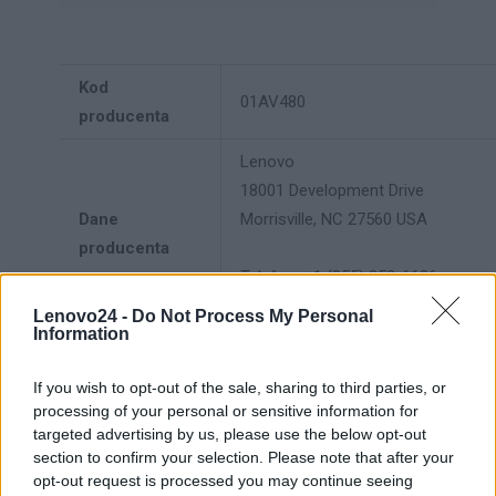
Kod
01AV480
producenta
Lenovo
18001 Development Drive
Dane
Morrisville, NC 27560 USA
producenta
Telefon: +1 (855) 253-6686
https://lenovo.com
Lenovo24 -
Do Not Process My Personal
Information
Lenovo Technology B.V. Sp. z
o.o.
If you wish to opt-out of the sale, sharing to third parties, or
Podmiot
ul. Gottlieba Daimlera 1
processing of your personal or sensitive information for
targeted advertising by us, please use the below opt-out
odpowiedzialny
02-460 Warszawa
section to confirm your selection. Please note that after your
info_pl@lenovo.com
opt-out request is processed you may continue seeing
https://lenovo.com