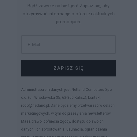
Bądź zawsze na bieżąco! Zapisz się, aby
otrzymywać informacje o ofercie i aktualnych
promocjach.
ZAPISZ SIĘ
Administratorem danych jest Netland Computers Sp z
o.o. (ul. Wrocławska 35, 62-800 Kalisz), kontakt:
rodo@netland.pl. Dane będziemy przetwarzać w celach
marketingowych, w tym do przesyłania newsletterów.
Masz prawo: cofnięcia zgody, dostępu do swoich
danych, ich sprostowania, usunięcia, ograniczenia