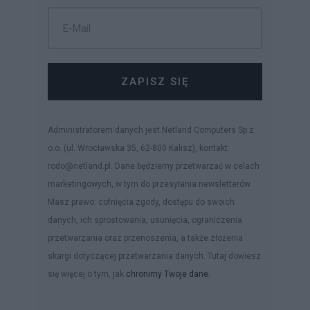
ZAPISZ SIĘ
Administratorem danych jest Netland Computers Sp z
o.o. (ul. Wrocławska 35, 62-800 Kalisz), kontakt:
rodo@netland.pl. Dane będziemy przetwarzać w celach
marketingowych, w tym do przesyłania newsletterów.
Masz prawo: cofnięcia zgody, dostępu do swoich
danych, ich sprostowania, usunięcia, ograniczenia
przetwarzania oraz przenoszenia, a także złożenia
skargi dotyczącej przetwarzania danych. Tutaj dowiesz
się więcej o tym, jak
chronimy Twoje dane
.