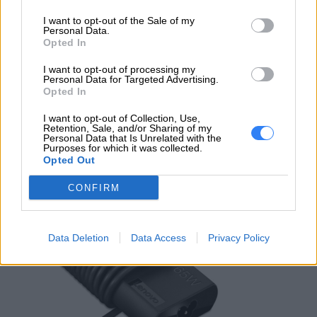
I want to opt-out of the Sale of my
Personal Data.
Opted In
I want to opt-out of processing my
Personal Data for Targeted Advertising.
Opted In
I want to opt-out of Collection, Use,
Zasilacz samochodowy Lenovo Travel
Retention, Sale, and/or Sharing of my
Personal Data that Is Unrelated with the
Adapter 65W USB-C 12V
Purposes for which it was collected.
Opted Out
237 zł
CONFIRM
DODAJ DO KOSZYKA
Data Deletion
Data Access
Privacy Policy