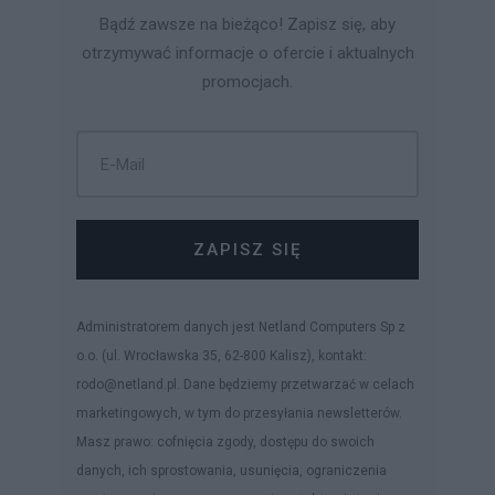
Bądź zawsze na bieżąco! Zapisz się, aby
otrzymywać informacje o ofercie i aktualnych
promocjach.
ZAPISZ SIĘ
Administratorem danych jest Netland Computers Sp z
o.o. (ul. Wrocławska 35, 62-800 Kalisz), kontakt:
rodo@netland.pl. Dane będziemy przetwarzać w celach
marketingowych, w tym do przesyłania newsletterów.
Masz prawo: cofnięcia zgody, dostępu do swoich
danych, ich sprostowania, usunięcia, ograniczenia