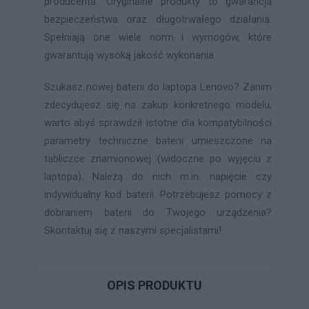
producenta. Oryginalne produkty to gwarancja
bezpieczeństwa oraz długotrwałego działania.
Spełniają one wiele norm i wymogów, które
gwarantują wysoką jakość wykonania
Szukasz nowej baterii do laptopa Lenovo? Zanim
zdecydujesz się na zakup konkretnego modelu,
warto abyś sprawdził istotne dla kompatybilności
parametry techniczne baterii umieszczone na
tabliczce znamionowej (widoczne po wyjęciu z
laptopa). Należą do nich m.in. napięcie czy
indywidualny kod baterii. Potrzebujesz pomocy z
dobraniem baterii do Twojego urządzenia?
Skontaktuj się z naszymi specjalistami!
OPIS PRODUKTU