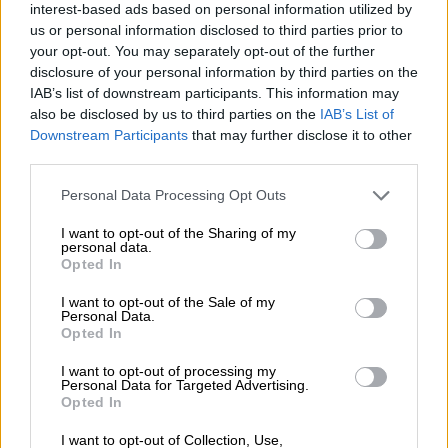
https://lenovo.com
interest-based ads based on personal information utilized by
us or personal information disclosed to third parties prior to
Pomoc
your opt-out. You may separately opt-out of the further
https://support.lenovo.com/pl/pl/
techniczna
disclosure of your personal information by third parties on the
IAB’s list of downstream participants. This information may
also be disclosed by us to third parties on the
IAB’s List of
Downstream Participants
that may further disclose it to other
third parties.
Personal Data Processing Opt Outs
ZAPYTAJ O PRODUKT
I want to opt-out of the Sharing of my
personal data.
Zapytanie o "Bateria Lenovo ThinkPad 6-Cell
Opted In
77+ 00NY492"
I want to opt-out of the Sale of my
Personal Data.
Opted In
EMAIL
I want to opt-out of processing my
Personal Data for Targeted Advertising.
Opted In
I want to opt-out of Collection, Use,