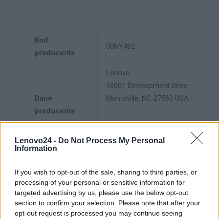
Kod
00NY492
producenta
Lenovo
18001 Development Drive
Dane
Morrisville, NC 27560 USA
producenta
Telefon: +1 (855) 253-6686
https://lenovo.com
Lenovo24 -
Do Not Process My Personal
Information
Lenovo Technology B.V. Sp. z
o.o.
If you wish to opt-out of the sale, sharing to third parties, or
Podmiot
ul. Gottlieba Daimlera 1
processing of your personal or sensitive information for
targeted advertising by us, please use the below opt-out
odpowiedzialny
02-460 Warszawa
section to confirm your selection. Please note that after your
info_pl@lenovo.com
opt-out request is processed you may continue seeing