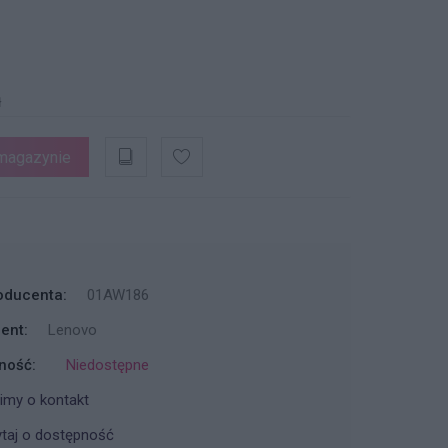
ł
magazynie
oducenta:
01AW186
ent:
Lenovo
ność:
Niedostępne
imy o kontakt
taj o dostępność