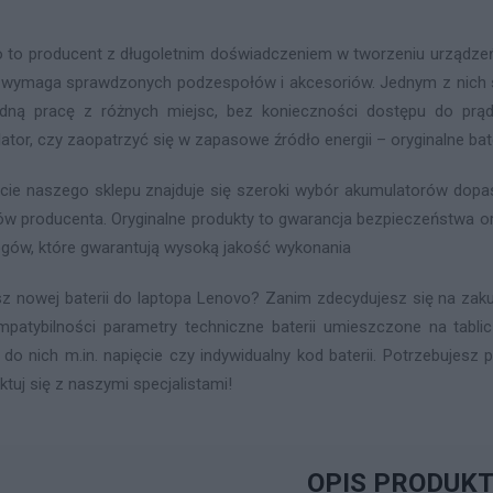
 to producent z długoletnim doświadczeniem w tworzeniu urządzeń 
 wymaga sprawdzonych podzespołów i akcesoriów. Jednym z nich są
ną pracę z różnych miejsc, bez konieczności dostępu do prąd
ator, czy zaopatrzyć się w zapasowe źródło energii – oryginalne ba
cie naszego sklepu znajduje się szeroki wybór akumulatorów do
ów producenta. Oryginalne produkty to gwarancja bezpieczeństwa or
gów, które gwarantują wysoką jakość wykonania
z nowej baterii do laptopa Lenovo? Zanim zdecydujesz się na zaku
mpatybilności parametry techniczne baterii umieszczone na tabl
 do nich m.in. napięcie czy indywidualny kod baterii. Potrzebujes
ktuj się z naszymi specjalistami!
OPIS PRODUK