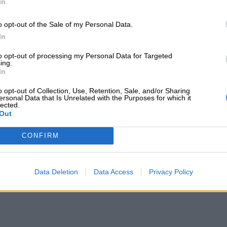
In
18001 Development Drive
Morrisville, NC 27560 USA
o opt-out of the Sale of my Personal Data.
 producenta
In
Telefon: +1 (855) 253-6686
to opt-out of processing my Personal Data for Targeted
https://lenovo.com
ing.
In
Lenovo Technology B.V. Sp. z o.o.
o opt-out of Collection, Use, Retention, Sale, and/or Sharing
ul. Gottlieba Daimlera 1
ersonal Data that Is Unrelated with the Purposes for which it
iot odpowiedzialny
02-460 Warszawa
lected.
Out
info_pl@lenovo.com
https://lenovo.com
CONFIRM
c techniczna
https://support.lenovo.com/pl/pl/
Data Deletion
Data Access
Privacy Policy