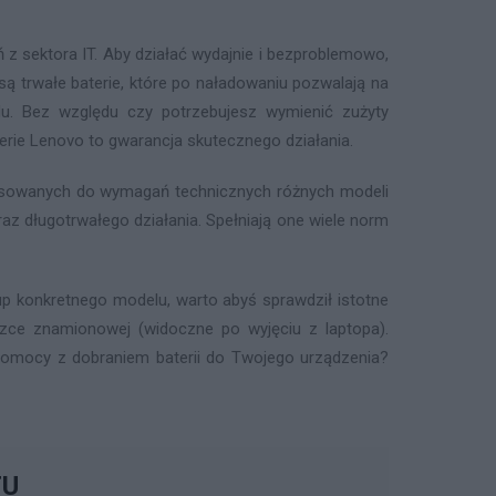
z sektora IT. Aby działać wydajnie i bezproblemowo,
 trwałe baterie, które po naładowaniu pozwalają na
u. Bez względu czy potrzebujesz wymienić zużyty
terie Lenovo to gwarancja skutecznego działania.
pasowanych do wymagań technicznych różnych modeli
az długotrwałego działania. Spełniają one wiele norm
p konkretnego modelu, warto abyś sprawdził istotne
iczce znamionowej (widoczne po wyjęciu z laptopa).
z pomocy z dobraniem baterii do Twojego urządzenia?
TU