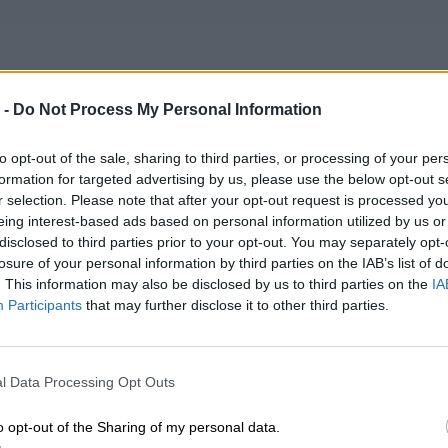
 -
Do Not Process My Personal Information
ealizacji zamówienia od 5-14 dni.
to opt-out of the sale, sharing to third parties, or processing of your per
formation for targeted advertising by us, please use the below opt-out s
potwierdzenia kompatybilności baterii prosimy o kontakt, w celu wery
r selection. Please note that after your opt-out request is processed y
eing interest-based ads based on personal information utilized by us or
disclosed to third parties prior to your opt-out. You may separately opt-
losure of your personal information by third parties on the IAB’s list of
INFORMACJE HAN
. This information may also be disclosed by us to third parties on the
IA
Participants
that may further disclose it to other third parties.
l Data Processing Opt Outs
producenta
01AW186
o opt-out of the Sharing of my personal data.
Lenovo