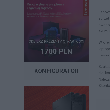
Lenovo
sprzęt
swobod
akumul
ODBIERZ PREZENTY O WARTOŚCI
W ofer
laptop
1700 PLN
i wymo
Szukas
KONFIGURATOR
dla ko
Należą
Skonta