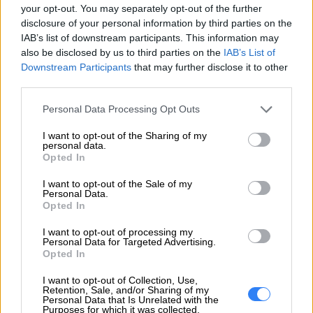
42T4537
your opt-out. You may separately opt-out of the further
producenta
disclosure of your personal information by third parties on the
IAB’s list of downstream participants. This information may
Lenovo
also be disclosed by us to third parties on the
IAB’s List of
18001 Development Drive
Downstream Participants
that may further disclose it to other
Dane
Morrisville, NC 27560 USA
third parties.
producenta
Personal Data Processing Opt Outs
Telefon: +1 (855) 253-6686
https://lenovo.com
I want to opt-out of the Sharing of my
personal data.
Opted In
Lenovo Technology B.V. Sp. z
o.o.
I want to opt-out of the Sale of my
Personal Data.
Podmiot
ul. Gottlieba Daimlera 1
Opted In
odpowiedzialny
02-460 Warszawa
I want to opt-out of processing my
info_pl@lenovo.com
Personal Data for Targeted Advertising.
Opted In
https://lenovo.com
I want to opt-out of Collection, Use,
Pomoc
Retention, Sale, and/or Sharing of my
https://support.lenovo.com/pl/pl/
Personal Data that Is Unrelated with the
techniczna
Purposes for which it was collected.