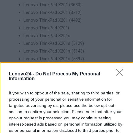
Lenovo ThinkPad X201 (3680)
Lenovo ThinkPad X201 (3712)
Lenovo ThinkPad X201 (4492)
Lenovo ThinkPad X201i
Lenovo ThinkPad X201s
Lenovo ThinkPad X201s (5129)
Lenovo ThinkPad X201s (5143)
Lenovo ThinkPad X201s (5397)
Lenovo ThinkPad X201s (5413)
Lenovo24 -
Do Not Process My Personal
Information
If you wish to opt-out of the sale, sharing to third parties, or
processing of your personal or sensitive information for
INFORMACJE HANDLOWE
targeted advertising by us, please use the below opt-out
section to confirm your selection. Please note that after your
opt-out request is processed you may continue seeing
interest-based ads based on personal information utilized by
us or personal information disclosed to third parties prior to
Kod