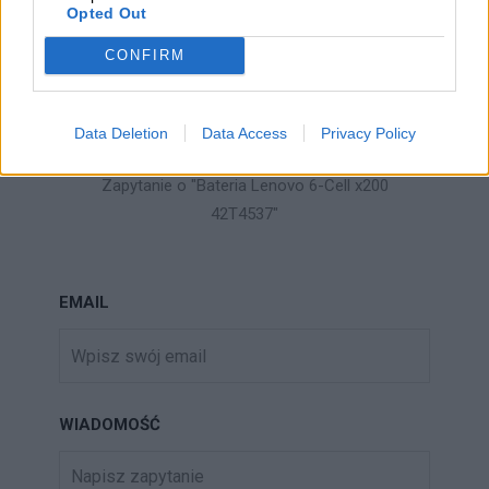
Opted Out
CONFIRM
ZAPYTAJ O PRODUKT
Data Deletion
Data Access
Privacy Policy
Zapytanie o "Bateria Lenovo 6-Cell x200
42T4537"
EMAIL
WIADOMOŚĆ