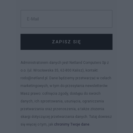
ZAPISZ SIĘ
Administratorem danych jest Netland Computers Sp z
o.o. (ul. Wrocławska 35, 62-800 Kalisz), kontakt:
rodo@netland.pl. Dane będziemy przetwarzać w celach
marketingowych, w tym do przesyłania newsletterów.
Masz prawo: cofnięcia zgody, dostępu do swoich
danych, ich sprostowania, usunięcia, ograniczenia
przetwarzania oraz przenoszenia, a także złożenia
skargi dotyczącej przetwarzania danych. Tutaj dowiesz
się więcej o tym, jak
chronimy Twoje dane
.