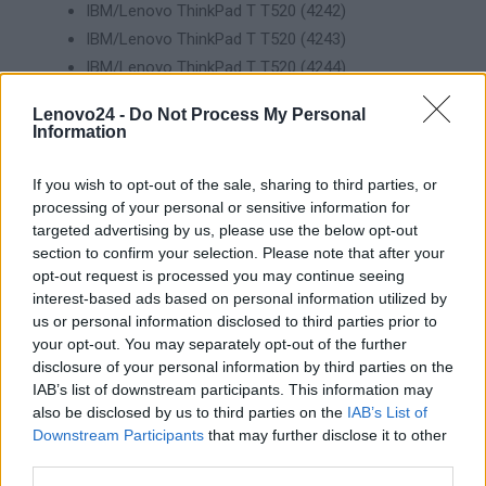
IBM/Lenovo ThinkPad T T520 (4242)
IBM/Lenovo ThinkPad T T520 (4243)
IBM/Lenovo ThinkPad T T520 (4244)
IBM/Lenovo ThinkPad T T520 (4246)
Lenovo24 -
Do Not Process My Personal
IBM/Lenovo ThinkPad T T520i (4239)
Information
IBM/Lenovo ThinkPad T T530 (2394)
IBM/Lenovo ThinkPad T T530 (2429)
If you wish to opt-out of the sale, sharing to third parties, or
processing of your personal or sensitive information for
IBM/Lenovo ThinkPad T T530 (2430)
targeted advertising by us, please use the below opt-out
IBM/Lenovo ThinkPad T T530 (2434)
section to confirm your selection. Please note that after your
IBM/Lenovo ThinkPad W W520 (4249)
opt-out request is processed you may continue seeing
IBM/Lenovo ThinkPad W W520 (4260)
interest-based ads based on personal information utilized by
IBM/Lenovo ThinkPad W W520 (4270)
us or personal information disclosed to third parties prior to
your opt-out. You may separately opt-out of the further
IBM/Lenovo ThinkPad W W520 (4276)
disclosure of your personal information by third parties on the
IBM/Lenovo ThinkPad W W520 (4281)
IAB’s list of downstream participants. This information may
IBM/Lenovo ThinkPad W W520 (4282)
also be disclosed by us to third parties on the
IAB’s List of
IBM/Lenovo ThinkPad W W520 (4284)
Downstream Participants
that may further disclose it to other
third parties.
IBM/Lenovo ThinkPad W W530