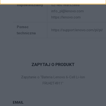
odpowiedzialny
02-460 Warszawa
info_pl@lenovo.com
https://lenovo.com
Pomoc
https://support.lenovo.com/pl/pl/
techniczna
ZAPYTAJ O PRODUKT
Zapytanie o "Bateria Lenovo 6-Cell Li-Ion
FRU42T4911"
EMAIL