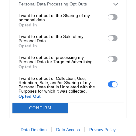
Personal Data Processing Opt Outs
I want to opt-out of the Sharing of my
INFORMACJE HANDLOWE
personal data.
Opted In
I want to opt-out of the Sale of my
Personal Data.
Opted In
Kod
FRU42T4911
producenta
I want to opt-out of processing my
Personal Data for Targeted Advertising.
Lenovo
Opted In
18001 Development Drive
I want to opt-out of Collection, Use,
Dane
Morrisville, NC 27560 USA
Retention, Sale, and/or Sharing of my
Personal Data that Is Unrelated with the
producenta
Purposes for which it was collected.
Opted Out
Telefon: +1 (855) 253-6686
https://lenovo.com
CONFIRM
Lenovo Technology B.V. Sp. z
o.o.
Data Deletion
Data Access
Privacy Policy
Podmiot
ul. Gottlieba Daimlera 1