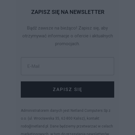
ZAPISZ SIĘ NA NEWSLETTER
Bądź zawsze na bieżąco! Zapisz się, aby
otrzymywać informacje o ofercie i aktualnych
promocjach.
ZAPISZ SIĘ
Administratorem danych jest Netland Computers Sp z
o.o. (ul. Wrocławska 35, 62-800 Kalisz), kontakt:
rodo@netland.pl. Dane będziemy przetwarzać w celach
marketingowych, w tym do przesyłania newsletterów.