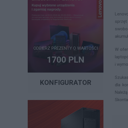
Lenovo
sprzęt
swobod
akumul
ODBIERZ PREZENTY O WARTOŚCI
W ofer
laptop
1700 PLN
i wymo
Szukas
KONFIGURATOR
dla ko
Należą
Skonta