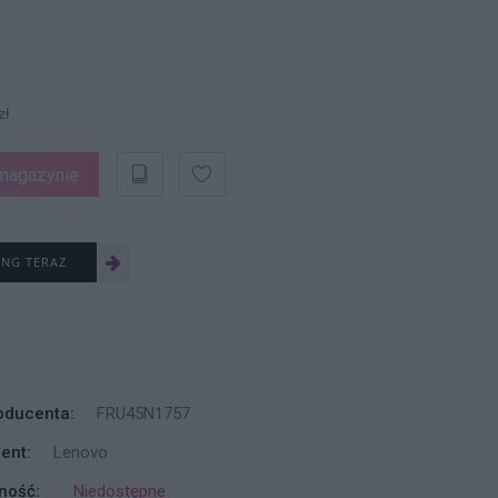
zł
magazynie
ING TERAZ
oducenta:
FRU45N1757
ent:
Lenovo
ność:
Niedostępne