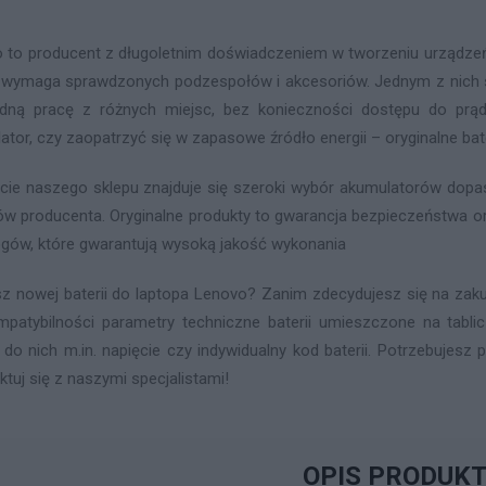
 to producent z długoletnim doświadczeniem w tworzeniu urządzeń 
 wymaga sprawdzonych podzespołów i akcesoriów. Jednym z nich są
ną pracę z różnych miejsc, bez konieczności dostępu do prąd
ator, czy zaopatrzyć się w zapasowe źródło energii – oryginalne ba
cie naszego sklepu znajduje się szeroki wybór akumulatorów do
ów producenta. Oryginalne produkty to gwarancja bezpieczeństwa or
gów, które gwarantują wysoką jakość wykonania
z nowej baterii do laptopa Lenovo? Zanim zdecydujesz się na zaku
mpatybilności parametry techniczne baterii umieszczone na tabl
 do nich m.in. napięcie czy indywidualny kod baterii. Potrzebujes
ktuj się z naszymi specjalistami!
OPIS PRODUK