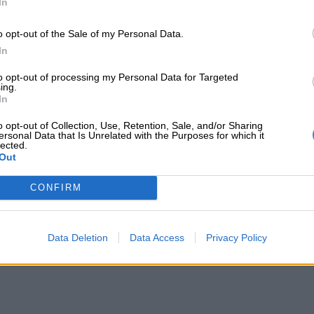
In
18001 Development Drive
Morrisville, NC 27560 USA
o opt-out of the Sale of my Personal Data.
 producenta
In
Telefon: +1 (855) 253-6686
to opt-out of processing my Personal Data for Targeted
https://lenovo.com
ing.
In
Lenovo Technology B.V. Sp. z o.o.
o opt-out of Collection, Use, Retention, Sale, and/or Sharing
ul. Gottlieba Daimlera 1
ersonal Data that Is Unrelated with the Purposes for which it
iot odpowiedzialny
02-460 Warszawa
lected.
Out
info_pl@lenovo.com
https://lenovo.com
CONFIRM
c techniczna
https://support.lenovo.com/pl/pl/
Data Deletion
Data Access
Privacy Policy