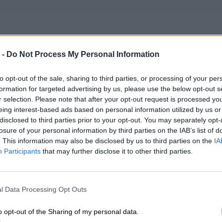
 -
Do Not Process My Personal Information
ealizacji zamówienia od 5-14 dni.
to opt-out of the sale, sharing to third parties, or processing of your per
formation for targeted advertising by us, please use the below opt-out s
potwierdzenia kompatybilności baterii prosimy o kontakt, w celu wery
r selection. Please note that after your opt-out request is processed y
eing interest-based ads based on personal information utilized by us or
disclosed to third parties prior to your opt-out. You may separately opt-
losure of your personal information by third parties on the IAB’s list of
INFORMACJE HAN
. This information may also be disclosed by us to third parties on the
IA
Participants
that may further disclose it to other third parties.
l Data Processing Opt Outs
producenta
FRU45N1757
o opt-out of the Sharing of my personal data.
Lenovo