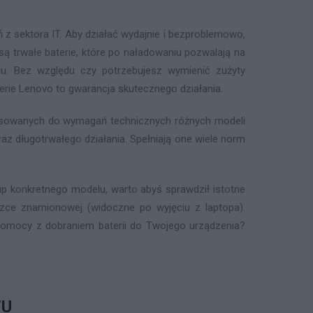
z sektora IT. Aby działać wydajnie i bezproblemowo,
 trwałe baterie, które po naładowaniu pozwalają na
u. Bez względu czy potrzebujesz wymienić zużyty
terie Lenovo to gwarancja skutecznego działania.
pasowanych do wymagań technicznych różnych modeli
az długotrwałego działania. Spełniają one wiele norm
p konkretnego modelu, warto abyś sprawdził istotne
iczce znamionowej (widoczne po wyjęciu z laptopa).
z pomocy z dobraniem baterii do Twojego urządzenia?
TU