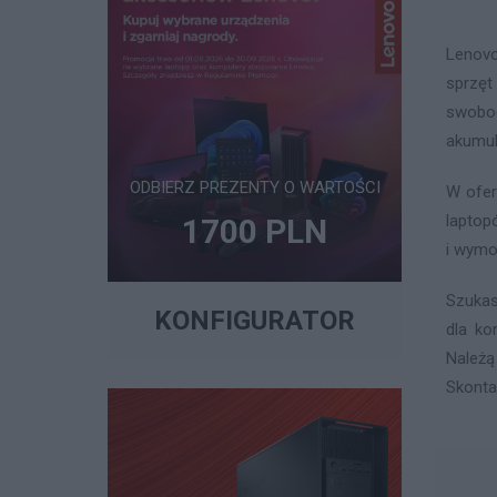
Lenovo
sprzęt
swobod
akumul
ODBIERZ PREZENTY O WARTOŚCI
W ofer
laptop
1700 PLN
i wymo
Szukas
KONFIGURATOR
dla ko
Należą
Skonta