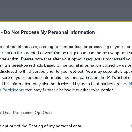
 -
Do Not Process My Personal Information
ealizacji zamówienia od 5-14 dni.
to opt-out of the sale, sharing to third parties, or processing of your per
formation for targeted advertising by us, please use the below opt-out s
potwierdzenia kompatybilności baterii prosimy o kontakt, w celu wery
r selection. Please note that after your opt-out request is processed y
eing interest-based ads based on personal information utilized by us or
a może być kompatybilna z laptopami Lenovo:
disclosed to third parties prior to your opt-out. You may separately opt-
losure of your personal information by third parties on the IAB’s list of
. This information may also be disclosed by us to third parties on the
IA
IBM/Lenovo ThinkPad X X220i
Participants
that may further disclose it to other third parties.
IBM/Lenovo ThinkPad X X220
l Data Processing Opt Outs
INFORMACJE HAN
o opt-out of the Sharing of my personal data.