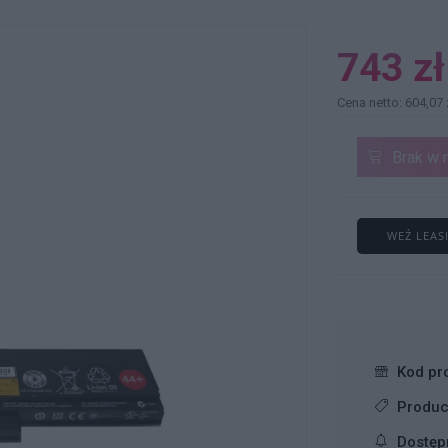
743 zł
Cena netto: 604,07 
Brak w 
WEŹ LEAS
Kod pr
Produc
Dostęp