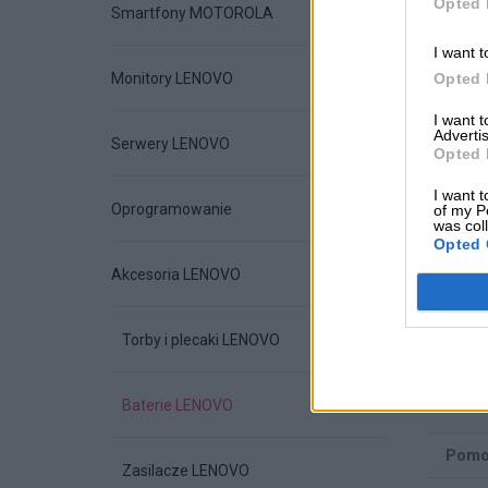
Opted 
Smartfony MOTOROLA
I want t
Kod 
Opted 
Monitory LENOVO
I want 
Advertis
Serwery LENOVO
Opted 
Dane
I want t
Oprogramowanie
of my P
was col
Opted 
Akcesoria LENOVO
Torby i plecaki LENOVO
Podm
Baterie LENOVO
Pomo
Zasilacze LENOVO