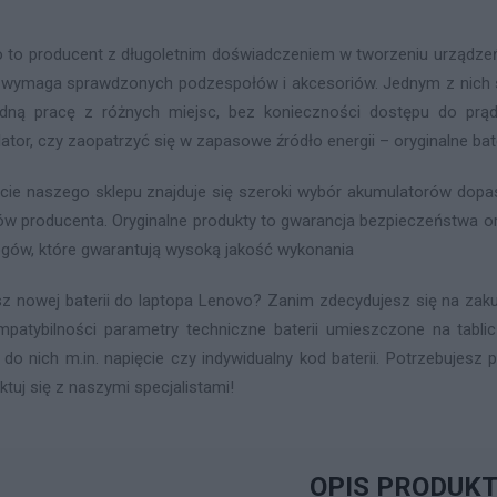
 to producent z długoletnim doświadczeniem w tworzeniu urządzeń 
 wymaga sprawdzonych podzespołów i akcesoriów. Jednym z nich są
ną pracę z różnych miejsc, bez konieczności dostępu do prąd
ator, czy zaopatrzyć się w zapasowe źródło energii – oryginalne ba
cie naszego sklepu znajduje się szeroki wybór akumulatorów do
ów producenta. Oryginalne produkty to gwarancja bezpieczeństwa or
gów, które gwarantują wysoką jakość wykonania
z nowej baterii do laptopa Lenovo? Zanim zdecydujesz się na zaku
mpatybilności parametry techniczne baterii umieszczone na tabl
 do nich m.in. napięcie czy indywidualny kod baterii. Potrzebujes
ktuj się z naszymi specjalistami!
OPIS PRODUK