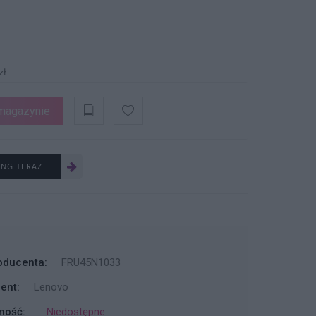
zł
magazynie
ING TERAZ
oducenta:
FRU45N1033
ent:
Lenovo
ność:
Niedostępne