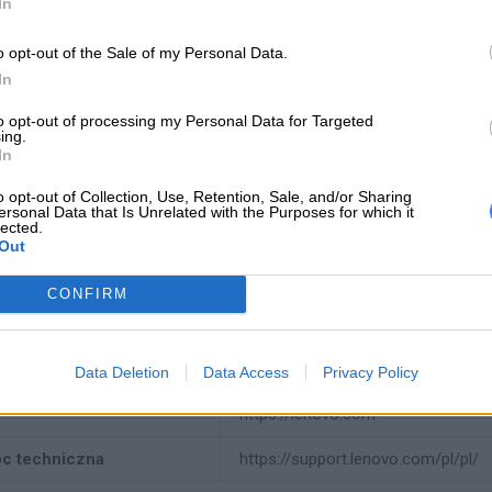
In
o opt-out of the Sale of my Personal Data.
producenta
FRU45N1033
In
Lenovo
to opt-out of processing my Personal Data for Targeted
ing.
18001 Development Drive
In
Morrisville, NC 27560 USA
 producenta
o opt-out of Collection, Use, Retention, Sale, and/or Sharing
ersonal Data that Is Unrelated with the Purposes for which it
Telefon: +1 (855) 253-6686
lected.
Out
https://lenovo.com
CONFIRM
Lenovo Technology B.V. Sp. z o.o.
ul. Gottlieba Daimlera 1
iot odpowiedzialny
02-460 Warszawa
Data Deletion
Data Access
Privacy Policy
info_pl@lenovo.com
https://lenovo.com
c techniczna
https://support.lenovo.com/pl/pl/