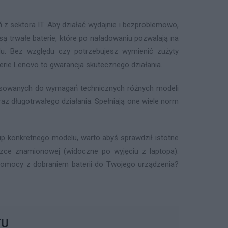
z sektora IT. Aby działać wydajnie i bezproblemowo,
 trwałe baterie, które po naładowaniu pozwalają na
u. Bez względu czy potrzebujesz wymienić zużyty
terie Lenovo to gwarancja skutecznego działania.
pasowanych do wymagań technicznych różnych modeli
az długotrwałego działania. Spełniają one wiele norm
p konkretnego modelu, warto abyś sprawdził istotne
iczce znamionowej (widoczne po wyjęciu z laptopa).
z pomocy z dobraniem baterii do Twojego urządzenia?
TU