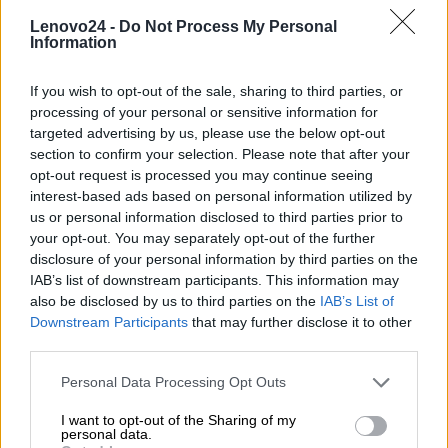
Lenovo/IBM ThinkPad T T420i
Lenovo24 -
Do Not Process My Personal
Lenovo/IBM ThinkPad T T430
Information
Lenovo/IBM ThinkPad T T430i
Lenovo/IBM ThinkPad T T510
If you wish to opt-out of the sale, sharing to third parties, or
processing of your personal or sensitive information for
Lenovo/IBM ThinkPad T T510i
targeted advertising by us, please use the below opt-out
Lenovo/IBM ThinkPad T T520
section to confirm your selection. Please note that after your
Lenovo/IBM ThinkPad T T520i
opt-out request is processed you may continue seeing
Lenovo/IBM ThinkPad T T530
interest-based ads based on personal information utilized by
us or personal information disclosed to third parties prior to
Lenovo/IBM ThinkPad T T530i
your opt-out. You may separately opt-out of the further
Lenovo/IBM ThinkPad W W510
disclosure of your personal information by third parties on the
Lenovo/IBM ThinkPad W W520
IAB’s list of downstream participants. This information may
Lenovo/IBM ThinkPad W W530
also be disclosed by us to third parties on the
IAB’s List of
Downstream Participants
that may further disclose it to other
third parties.
INFORMACJE HANDLOWE
Personal Data Processing Opt Outs
I want to opt-out of the Sharing of my
personal data.