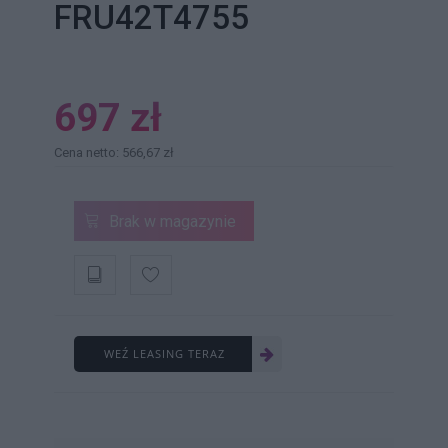
FRU42T4755
697 zł
Cena netto: 566,67 zł
Brak w magazynie
WEŹ LEASING TERAZ