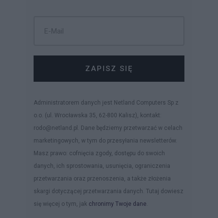
ZAPISZ SIĘ
Administratorem danych jest Netland Computers Sp z
o.o. (ul. Wrocławska 35, 62-800 Kalisz), kontakt:
rodo@netland.pl. Dane będziemy przetwarzać w celach
marketingowych, w tym do przesyłania newsletterów.
Masz prawo: cofnięcia zgody, dostępu do swoich
danych, ich sprostowania, usunięcia, ograniczenia
przetwarzania oraz przenoszenia, a także złożenia
skargi dotyczącej przetwarzania danych. Tutaj dowiesz
się więcej o tym, jak
chronimy Twoje dane
.