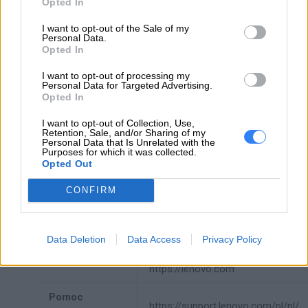
Opted In
Kod
FRU42T4755
I want to opt-out of the Sale of my
producenta
Personal Data.
Opted In
Lenovo
I want to opt-out of processing my
18001 Development Drive
Personal Data for Targeted Advertising.
Opted In
Dane
Morrisville, NC 27560 USA
producenta
I want to opt-out of Collection, Use,
Retention, Sale, and/or Sharing of my
Telefon: +1 (855) 253-6686
Personal Data that Is Unrelated with the
https://lenovo.com
Purposes for which it was collected.
Opted Out
Lenovo Technology B.V. Sp. z
CONFIRM
o.o.
Podmiot
ul. Gottlieba Daimlera 1
odpowiedzialny
02-460 Warszawa
Data Deletion
Data Access
Privacy Policy
info_pl@lenovo.com
https://lenovo.com
Pomoc
https://support.lenovo.com/pl/pl/