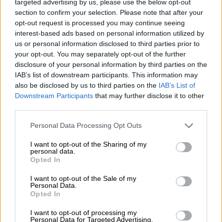
targeted advertising by us, please use the below opt-out
o.o.
section to confirm your selection. Please note that after your
Podmiot
ul. Gottlieba Daimlera 1
opt-out request is processed you may continue seeing
odpowiedzialny
02-460 Warszawa
interest-based ads based on personal information utilized by
us or personal information disclosed to third parties prior to
info_pl@lenovo.com
your opt-out. You may separately opt-out of the further
https://lenovo.com
disclosure of your personal information by third parties on the
IAB’s list of downstream participants. This information may
Pomoc
https://support.lenovo.com/pl/pl/
also be disclosed by us to third parties on the
IAB’s List of
techniczna
Downstream Participants
that may further disclose it to other
third parties.
Personal Data Processing Opt Outs
I want to opt-out of the Sharing of my
personal data.
ZAPYTAJ O PRODUKT
Opted In
I want to opt-out of the Sale of my
Zapytanie o "Bateria Lenovo 6-Cell 72Wh
Personal Data.
Opted In
FRU45N1777"
I want to opt-out of processing my
Personal Data for Targeted Advertising.