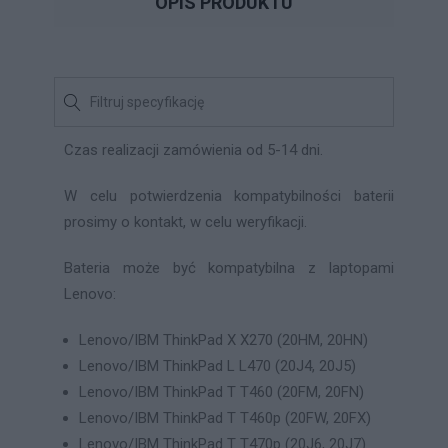
OPIS PRODUKTU
Czas realizacji zamówienia od 5-14 dni.
W celu potwierdzenia kompatybilności baterii
prosimy o kontakt, w celu weryfikacji.
Bateria może być kompatybilna z laptopami
Lenovo:
Lenovo/IBM ThinkPad X X270 (20HM, 20HN)
Lenovo/IBM ThinkPad L L470 (20J4, 20J5)
Lenovo/IBM ThinkPad T T460 (20FM, 20FN)
Lenovo/IBM ThinkPad T T460p (20FW, 20FX)
Lenovo/IBM ThinkPad T T470p (20J6, 20J7)