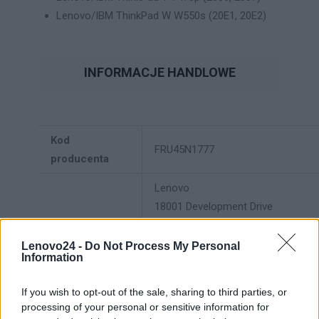
Lenovo/IBM ThinkPad W W550s (20E1, 20E2)
INFORMACJE HANDLOWE
Kod
FRU45N1777
producenta
Lenovo
18001 Development Drive
Dane
Morrisville, NC 27560 USA
producenta
Lenovo24 -
Do Not Process My Personal
Information
Telefon: +1 (855) 253-6686
https://lenovo.com
If you wish to opt-out of the sale, sharing to third parties, or
processing of your personal or sensitive information for
Lenovo Technology B.V. Sp. z