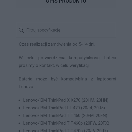
OPIS PRODUKTU
Czas realizacji zamówienia od 5-14 dni.
W celu potwierdzenia kompatybilności baterii
prosimy o kontakt, w celu weryfikacji.
Bateria może być kompatybilna z laptopami
Lenovo:
Lenovo/IBM ThinkPad X X270 (20HM, 20HN)
Lenovo/IBM ThinkPad L L470 (20J4, 20J5)
Lenovo/IBM ThinkPad T T460 (20FM, 20FN)
Lenovo/IBM ThinkPad T T460p (20FW, 20FX)
Lenovo/IBM ThinkPad T T470p (20J6, 20J7)