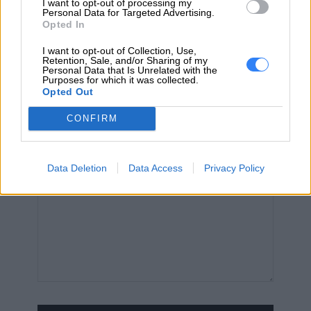
I want to opt-out of processing my
Personal Data for Targeted Advertising.
Opted In
I want to opt-out of Collection, Use,
EMAIL
Retention, Sale, and/or Sharing of my
Personal Data that Is Unrelated with the
Purposes for which it was collected.
Opted Out
CONFIRM
WIADOMOŚĆ
Data Deletion
Data Access
Privacy Policy