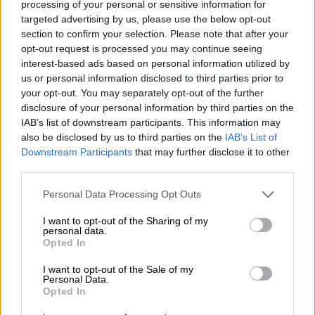
processing of your personal or sensitive information for
targeted advertising by us, please use the below opt-out
Lenovo Technology B.V. Sp. z
section to confirm your selection. Please note that after your
o.o.
opt-out request is processed you may continue seeing
Podmiot
ul. Gottlieba Daimlera 1
interest-based ads based on personal information utilized by
odpowiedzialny
02-460 Warszawa
us or personal information disclosed to third parties prior to
your opt-out. You may separately opt-out of the further
info_pl@lenovo.com
disclosure of your personal information by third parties on the
https://lenovo.com
IAB’s list of downstream participants. This information may
also be disclosed by us to third parties on the
IAB’s List of
Pomoc
Downstream Participants
that may further disclose it to other
https://support.lenovo.com/pl/pl/
techniczna
third parties.
Personal Data Processing Opt Outs
I want to opt-out of the Sharing of my
personal data.
Opted In
ZAPYTAJ O PRODUKT
I want to opt-out of the Sale of my
Personal Data.
Opted In
Zapytanie o "Bateria Lenovo 6-Cell 72Wh
FRU45N1737"