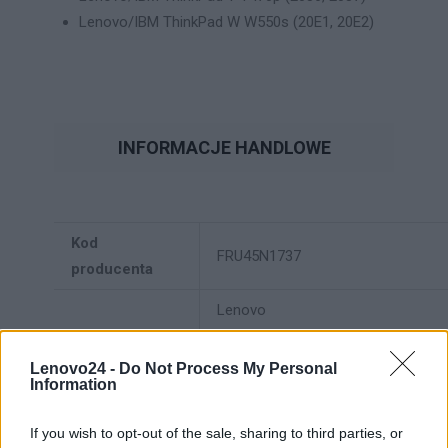
Lenovo/IBM ThinkPad W W550s (20E1, 20E2)
INFORMACJE HANDLOWE
Kod
FRU45N1737
producenta
Lenovo
18001 Development Drive
Dane
Morrisville, NC 27560 USA
Lenovo24 -
Do Not Process My Personal
Information
producenta
Telefon: +1 (855) 253-6686
If you wish to opt-out of the sale, sharing to third parties, or
https://lenovo.com