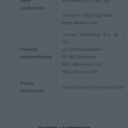
Dane
Morrisville, NC 27560 USA
producenta
Telefon: +1 (855) 253-6686
https://lenovo.com
Lenovo Technology B.V. Sp. z
o.o.
Podmiot
ul. Gottlieba Daimlera 1
odpowiedzialny
02-460 Warszawa
info_pl@lenovo.com
https://lenovo.com
Pomoc
https://support.lenovo.com/pl/pl/
techniczna