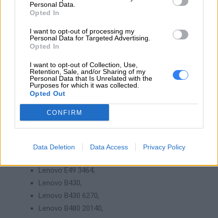
Personal Data.
Lenovo V480 20143,
Opted In
Lenovo V480 24761,
Lenovo V480 4761,
I want to opt-out of processing my
Personal Data for Targeted Advertising.
Lenovo V480c 20159,
Opted In
Lenovo V480c 24762,
I want to opt-out of Collection, Use,
Lenovo V480c 4762,
Retention, Sale, and/or Sharing of my
Personal Data that Is Unrelated with the
Lenovo V480s 20167,
Purposes for which it was collected.
Opted Out
Lenovo V480s 24971,
Lenovo B480,
CONFIRM
Lenovo B485,
Lenovo B490,
Lenovo B490s,
Data Deletion
Data Access
Privacy Policy
Lenovo E49,
Lenovo E49 3464,
Lenovo B430,
Lenovo B430 6270,
Lenovo B480 20140,