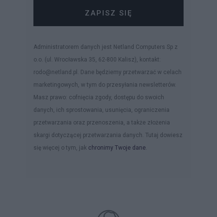
ZAPISZ SIĘ
Administratorem danych jest Netland Computers Sp z
o.o. (ul. Wrocławska 35, 62-800 Kalisz), kontakt:
rodo@netland.pl. Dane będziemy przetwarzać w celach
marketingowych, w tym do przesyłania newsletterów.
Masz prawo: cofnięcia zgody, dostępu do swoich
danych, ich sprostowania, usunięcia, ograniczenia
przetwarzania oraz przenoszenia, a także złożenia
skargi dotyczącej przetwarzania danych. Tutaj dowiesz
się więcej o tym, jak
chronimy Twoje dane
.