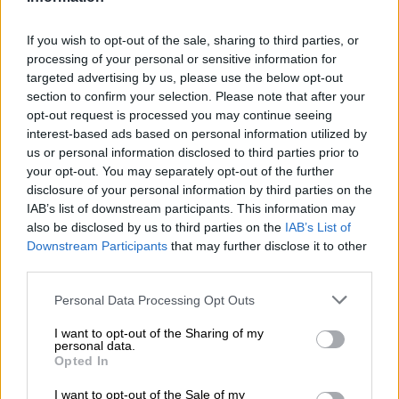
Lenovo G500 20236,
Lenovo G505 20240,
If you wish to opt-out of the sale, sharing to third parties, or
processing of your personal or sensitive information for
Lenovo G510 20238,
targeted advertising by us, please use the below opt-out
Lenovo G580 20150,
section to confirm your selection. Please note that after your
Lenovo G580 20157,
opt-out request is processed you may continue seeing
Lenovo G580 22189,
interest-based ads based on personal information utilized by
us or personal information disclosed to third parties prior to
Lenovo G580 22689,
your opt-out. You may separately opt-out of the further
Lenovo G585 20137,
disclosure of your personal information by third parties on the
Lenovo G585 22181,
IAB’s list of downstream participants. This information may
Lenovo G700 20251,
also be disclosed by us to third parties on the
IAB’s List of
Downstream Participants
that may further disclose it to other
Lenovo G710 20252,
third parties.
Lenovo M490 20203,
Lenovo M490 23768,
Personal Data Processing Opt Outs
Lenovo M490 3768,
I want to opt-out of the Sharing of my
Lenovo M495 20204,
personal data.
Opted In
Lenovo M495 3770,
Lenovo M5400 20281,
I want to opt-out of the Sale of my