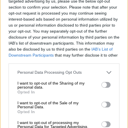
targeted advertising by us, please use the below opt-out
o.o.
section to confirm your selection. Please note that after your
Podmiot
ul. Gottlieba Daimlera 1
opt-out request is processed you may continue seeing
odpowiedzialny
02-460 Warszawa
interest-based ads based on personal information utilized by
us or personal information disclosed to third parties prior to
info_pl@lenovo.com
your opt-out. You may separately opt-out of the further
https://lenovo.com
disclosure of your personal information by third parties on the
IAB’s list of downstream participants. This information may
Pomoc
https://support.lenovo.com/pl/pl/
also be disclosed by us to third parties on the
IAB’s List of
techniczna
Downstream Participants
that may further disclose it to other
third parties.
Personal Data Processing Opt Outs
I want to opt-out of the Sharing of my
personal data.
ZAPYTAJ O PRODUKT
Opted In
I want to opt-out of the Sale of my
Zapytanie o "Bateria Lenovo 6-Cell 44+
Personal Data.
Opted In
42T4862"
I want to opt-out of processing my
Personal Data for Targeted Advertising.