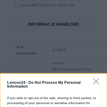
Lenovo/IBM ThinkPad X X230-1426
INFORMACJE HANDLOWE
Kod
42T4862
producenta
Lenovo
18001 Development Drive
Dane
Morrisville, NC 27560 USA
producenta
Lenovo24 -
Do Not Process My Personal
Information
Telefon: +1 (855) 253-6686
https://lenovo.com
If you wish to opt-out of the sale, sharing to third parties, or
processing of your personal or sensitive information for
Lenovo Technology B.V. Sp. z