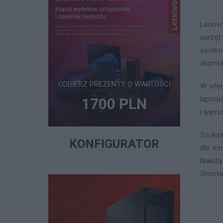
Lenovo
sprzęt
swobod
akumul
ODBIERZ PREZENTY O WARTOŚCI
W ofer
laptop
1700 PLN
i wymo
Szukas
KONFIGURATOR
dla ko
Należą
Skonta