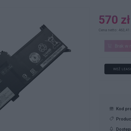
570 zł
Cena netto: 463,41 
Brak w 
WEŹ LEAS
Kod pr
Produc
Dostęp