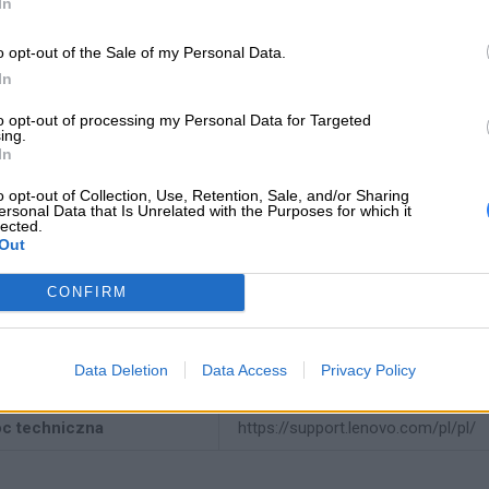
In
producenta
FRU01AV434
o opt-out of the Sale of my Personal Data.
In
Lenovo
18001 Development Drive
to opt-out of processing my Personal Data for Targeted
ing.
Morrisville, NC 27560 USA
 producenta
In
o opt-out of Collection, Use, Retention, Sale, and/or Sharing
Telefon: +1 (855) 253-6686
ersonal Data that Is Unrelated with the Purposes for which it
https://lenovo.com
lected.
Out
Lenovo Technology B.V. Sp. z o.o.
CONFIRM
ul. Gottlieba Daimlera 1
iot odpowiedzialny
02-460 Warszawa
info_pl@lenovo.com
Data Deletion
Data Access
Privacy Policy
https://lenovo.com
c techniczna
https://support.lenovo.com/pl/pl/