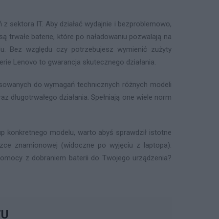
z sektora IT. Aby działać wydajnie i bezproblemowo,
 trwałe baterie, które po naładowaniu pozwalają na
u. Bez względu czy potrzebujesz wymienić zużyty
terie Lenovo to gwarancja skutecznego działania.
pasowanych do wymagań technicznych różnych modeli
az długotrwałego działania. Spełniają one wiele norm
p konkretnego modelu, warto abyś sprawdził istotne
iczce znamionowej (widoczne po wyjęciu z laptopa).
z pomocy z dobraniem baterii do Twojego urządzenia?
TU