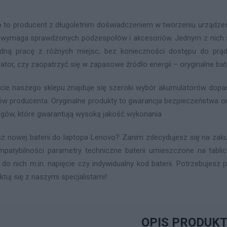
 to producent z długoletnim doświadczeniem w tworzeniu urządzeń 
 wymaga sprawdzonych podzespołów i akcesoriów. Jednym z nich są
ną pracę z różnych miejsc, bez konieczności dostępu do prąd
ator, czy zaopatrzyć się w zapasowe źródło energii – oryginalne ba
cie naszego sklepu znajduje się szeroki wybór akumulatorów do
ów producenta. Oryginalne produkty to gwarancja bezpieczeństwa or
gów, które gwarantują wysoką jakość wykonania
z nowej baterii do laptopa Lenovo? Zanim zdecydujesz się na zaku
mpatybilności parametry techniczne baterii umieszczone na tabl
 do nich m.in. napięcie czy indywidualny kod baterii. Potrzebujes
ktuj się z naszymi specjalistami!
OPIS PRODUK