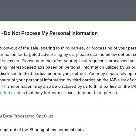
 -
Do Not Process My Personal Information
ealizacji zamówienia od 5-14 dni.
to opt-out of the sale, sharing to third parties, or processing of your per
formation for targeted advertising by us, please use the below opt-out s
potwierdzenia kompatybilności baterii prosimy o kontakt, w celu wery
r selection. Please note that after your opt-out request is processed y
eing interest-based ads based on personal information utilized by us or
a może być kompatybilna z laptopami Lenovo:
disclosed to third parties prior to your opt-out. You may separately opt-
losure of your personal information by third parties on the IAB’s list of
. This information may also be disclosed by us to third parties on the
IA
Lenovo/IBM ThinkPad X X380 Yoga
Participants
that may further disclose it to other third parties.
INFORMACJE HAN
l Data Processing Opt Outs
o opt-out of the Sharing of my personal data.