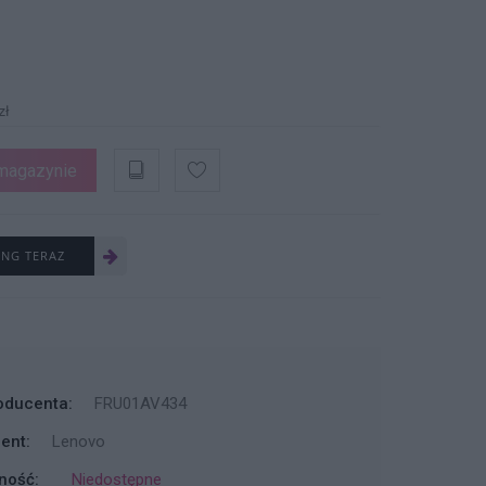
zł
magazynie
ING TERAZ
oducenta:
FRU01AV434
ent:
Lenovo
ność:
Niedostępne