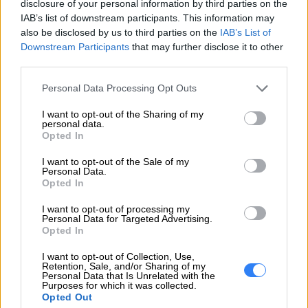
disclosure of your personal information by third parties on the
IAB’s list of downstream participants. This information may
also be disclosed by us to third parties on the
IAB’s List of
ZAPYTAJ O PRODUKT
Downstream Participants
that may further disclose it to other
third parties.
Zapytanie o "Bateria Lenovo 4-Cell 40+ 58Wh
Personal Data Processing Opt Outs
45N1020"
I want to opt-out of the Sharing of my
personal data.
Opted In
EMAIL
I want to opt-out of the Sale of my
Personal Data.
Opted In
I want to opt-out of processing my
Personal Data for Targeted Advertising.
Opted In
WIADOMOŚĆ
I want to opt-out of Collection, Use,
Retention, Sale, and/or Sharing of my
Personal Data that Is Unrelated with the
Purposes for which it was collected.
Opted Out