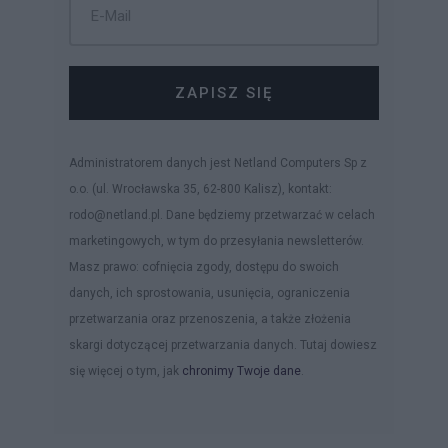
ZAPISZ SIĘ
Administratorem danych jest Netland Computers Sp z
o.o. (ul. Wrocławska 35, 62-800 Kalisz), kontakt:
rodo@netland.pl. Dane będziemy przetwarzać w celach
marketingowych, w tym do przesyłania newsletterów.
Masz prawo: cofnięcia zgody, dostępu do swoich
danych, ich sprostowania, usunięcia, ograniczenia
przetwarzania oraz przenoszenia, a także złożenia
skargi dotyczącej przetwarzania danych. Tutaj dowiesz
się więcej o tym, jak
chronimy Twoje dane
.