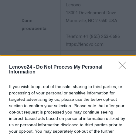
Lenovo
18001 Development Drive
Dane
Morrisville, NC 27560 USA
producenta
Telefon: +1 (855) 253-6686
https://lenovo.com
Lenovo Technology B.V. Sp. z
o.o.
Lenovo24 -
Do Not Process My Personal
Information
Podmiot
ul. Gottlieba Daimlera 1
odpowiedzialny
02-460 Warszawa
If you wish to opt-out of the sale, sharing to third parties, or
info_pl@lenovo.com
processing of your personal or sensitive information for
https://lenovo.com
targeted advertising by us, please use the below opt-out
section to confirm your selection. Please note that after your
Pomoc
opt-out request is processed you may continue seeing
https://support.lenovo.com/pl/pl/
techniczna
interest-based ads based on personal information utilized by
us or personal information disclosed to third parties prior to
your opt-out. You may separately opt-out of the further