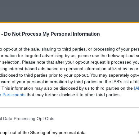
 -
Do Not Process My Personal Information
ealizacji zamówienia od 5-14 dni.
to opt-out of the sale, sharing to third parties, or processing of your per
formation for targeted advertising by us, please use the below opt-out s
potwierdzenia kompatybilności baterii prosimy o kontakt, w celu wery
r selection. Please note that after your opt-out request is processed y
eing interest-based ads based on personal information utilized by us or
a może być kompatybilna z laptopami Lenovo:
disclosed to third parties prior to your opt-out. You may separately opt-
losure of your personal information by third parties on the IAB’s list of
. This information may also be disclosed by us to third parties on the
IA
Lenovo/IBM ThinkPad Yoga 11e(20D9A006CD)
Participants
that may further disclose it to other third parties.
Lenovo/IBM ThinkPad Yoga 11e(20D9A007CD)
Lenovo/IBM ThinkPad Yoga 11e(20D9A008CD)
Lenovo/IBM ThinkPad Yoga 11e(20D9A009CD)
l Data Processing Opt Outs
o opt-out of the Sharing of my personal data.