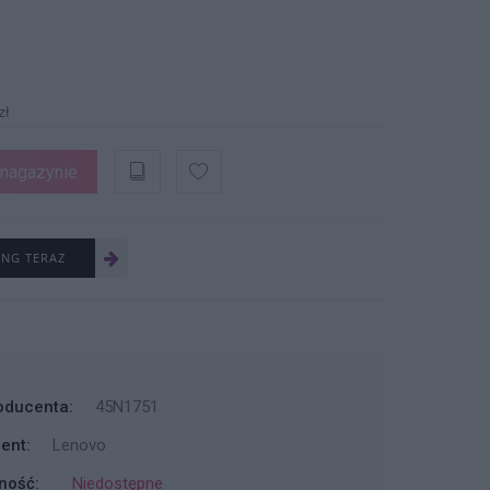
zł
magazynie
ING TERAZ
oducenta:
45N1751
ent:
Lenovo
ność:
Niedostępne