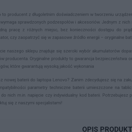
 to producent z długoletnim doświadczeniem w tworzeniu urządzeń 
 wymaga sprawdzonych podzespołów i akcesoriów. Jednym z nich są
ną pracę z różnych miejsc, bez konieczności dostępu do prąd
ator, czy zaopatrzyć się w zapasowe źródło energii – oryginalne ba
cie naszego sklepu znajduje się szeroki wybór akumulatorów do
ów producenta. Oryginalne produkty to gwarancja bezpieczeństwa or
gów, które gwarantują wysoką jakość wykonania
z nowej baterii do laptopa Lenovo? Zanim zdecydujesz się na zaku
mpatybilności parametry techniczne baterii umieszczone na tabl
 do nich m.in. napięcie czy indywidualny kod baterii. Potrzebujes
ktuj się z naszymi specjalistami!
OPIS PRODUK