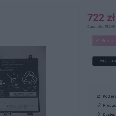
722 zł
Cena netto: 586,99 
Brak w 
WEŹ LEAS
Kod pr
Produc
Dostęp