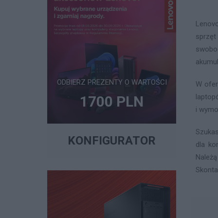
Lenovo
sprzęt
swobod
akumul
ODBIERZ PREZENTY O WARTOŚCI
W ofer
laptop
1700 PLN
i wymo
Szukas
KONFIGURATOR
dla ko
Należą
Skonta