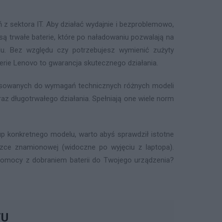
z sektora IT. Aby działać wydajnie i bezproblemowo,
 trwałe baterie, które po naładowaniu pozwalają na
u. Bez względu czy potrzebujesz wymienić zużyty
terie Lenovo to gwarancja skutecznego działania.
pasowanych do wymagań technicznych różnych modeli
az długotrwałego działania. Spełniają one wiele norm
p konkretnego modelu, warto abyś sprawdził istotne
iczce znamionowej (widoczne po wyjęciu z laptopa).
z pomocy z dobraniem baterii do Twojego urządzenia?
TU