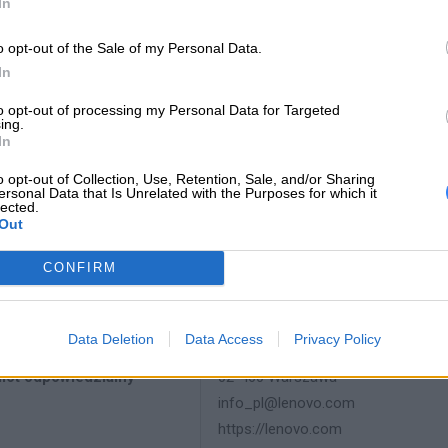
INFORMACJE HAN
In
o opt-out of the Sale of my Personal Data.
In
to opt-out of processing my Personal Data for Targeted
producenta
45N1751
ing.
In
Lenovo
o opt-out of Collection, Use, Retention, Sale, and/or Sharing
18001 Development Drive
ersonal Data that Is Unrelated with the Purposes for which it
Morrisville, NC 27560 USA
lected.
 producenta
Out
Telefon: +1 (855) 253-6686
CONFIRM
https://lenovo.com
Lenovo Technology B.V. Sp. z o.o.
Data Deletion
Data Access
Privacy Policy
ul. Gottlieba Daimlera 1
iot odpowiedzialny
02-460 Warszawa
info_pl@lenovo.com
https://lenovo.com