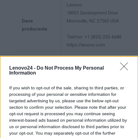
Lenovo
18001 Development Drive
Dane
Morrisville, NC 27560 USA
producenta
Telefon: +1 (855) 253-6686
https://lenovo.com
Lenovo Technology B.V. Sp. z
o.o.
Lenovo24 -
Do Not Process My Personal
Information
Podmiot
ul. Gottlieba Daimlera 1
odpowiedzialny
02-460 Warszawa
If you wish to opt-out of the sale, sharing to third parties, or
info_pl@lenovo.com
processing of your personal or sensitive information for
https://lenovo.com
targeted advertising by us, please use the below opt-out
section to confirm your selection. Please note that after your
Pomoc
opt-out request is processed you may continue seeing
https://support.lenovo.com/pl/pl/
techniczna
interest-based ads based on personal information utilized by
us or personal information disclosed to third parties prior to
your opt-out. You may separately opt-out of the further