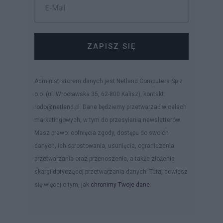
ZAPISZ SIĘ
Administratorem danych jest Netland Computers Sp z
o.o. (ul. Wrocławska 35, 62-800 Kalisz), kontakt:
rodo@netland.pl. Dane będziemy przetwarzać w celach
marketingowych, w tym do przesyłania newsletterów.
Masz prawo: cofnięcia zgody, dostępu do swoich
danych, ich sprostowania, usunięcia, ograniczenia
przetwarzania oraz przenoszenia, a także złożenia
skargi dotyczącej przetwarzania danych. Tutaj dowiesz
się więcej o tym, jak
chronimy Twoje dane
.