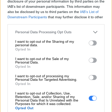
disclosure of your personal information by third parties on the
IAB’s list of downstream participants. This information may
also be disclosed by us to third parties on the
IAB’s List of
ZAPYTAJ O PRODUKT
Downstream Participants
that may further disclose it to other
third parties.
Zapytanie o "Bateria Lenovo 3-Cell
Personal Data Processing Opt Outs
FRU01AV413"
I want to opt-out of the Sharing of my
personal data.
Opted In
EMAIL
I want to opt-out of the Sale of my
Personal Data.
Opted In
I want to opt-out of processing my
Personal Data for Targeted Advertising.
Opted In
WIADOMOŚĆ
I want to opt-out of Collection, Use,
Retention, Sale, and/or Sharing of my
Personal Data that Is Unrelated with the
Purposes for which it was collected.
Opted Out